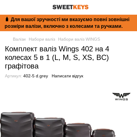
🧳 Для вашої зручності ми вказуємо повні зовнішні
розміри валізи, включно з колесами та ручками.
Валізи
Набори валіз
Набори валіз WINGS
Комплект валіз Wings 402 на 4
колесах 5 в 1 (L, M, S, XS, BC)
графітова
Артикул:
402-5 d.grey
Написати відгук