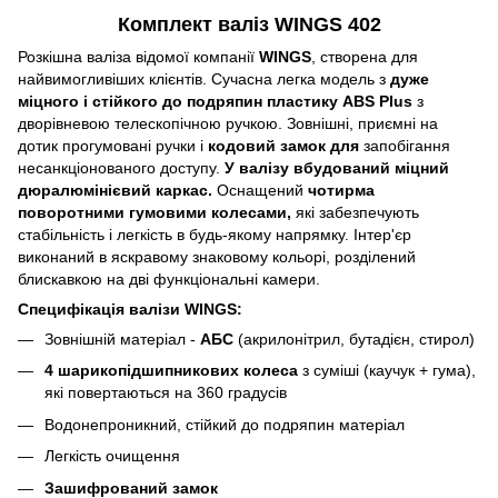
Комплект валіз WINGS 402
Розкішна валіза відомої компанії
WINGS
, створена для
найвимогливіших клієнтів. Сучасна легка модель з
дуже
міцного і стійкого до подряпин пластику ABS Plus
з
дворівневою телескопічною ручкою. Зовнішні, приємні на
дотик прогумовані ручки і
кодовий замок для
запобігання
несанкціонованого доступу.
У валізу вбудований міцний
дюралюмінієвий каркас.
Оснащений
чотирма
поворотними гумовими колесами,
які забезпечують
стабільність і легкість в будь-якому напрямку. Інтер'єр
виконаний в яскравому знаковому кольорі, розділений
блискавкою на дві функціональні камери.
Специфікація валізи WINGS:
Зовнішній матеріал -
АБС
(акрилонітрил, бутадієн, стирол)
4 шарикопідшипникових колеса
з суміші (каучук + гума),
які повертаються на 360 градусів
Водонепроникний, стійкий до подряпин матеріал
Легкість очищення
Зашифрований замок