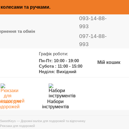
з колесами та ручками.
093-14-88-
993
рнення та обмін
097-14-88-
993
Графік роботи:
Пн-Пт: 10:00 - 19:00
Мій кошик
Субота : 11:00 - 15:00
Неділя: Вихідний
кзаки для
Набори
одорожей
інструментів
SweetKeys — Дорожні валізи для подорожей та відпочинку
Рюкзаки для подорожей