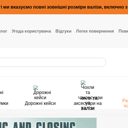
і ми вказуємо повні зовнішні розміри валізи, включно 
лог
Угода користувача
Відгуки
Легке повернення
Пове
Чохли та
Рю
умки
Дорожні кейси
аксесуари на
п
валізи