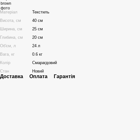
Матеріал
Текстиль
Висота, см
40 см
Ширина, см
25 см
Глибина, см
20 см
Об'єм, л
24 л
Вага, кг
0.6 кг
Колір
Смарагдовий
Стан
Новий
Доставка
Оплата
Гарантія