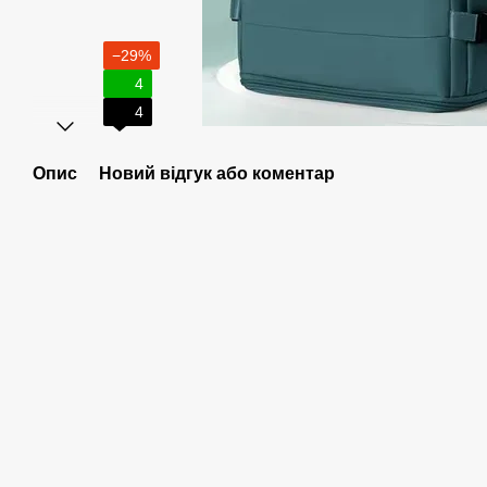
−29%
4
4
Опис
Новий відгук або коментар