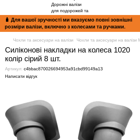
🧳 Для вашої зручності ми вказуємо повні зовнішні
розміри валізи, включно з колесами та ручками.
Чохли та аксесуари на валізи
Чохли та аксесуари на валізи 
Силіконові накладки на колеса 1020
колір сірий 8 шт.
Артикул:
c4bbac870026694953a91cbd99149a13
Написати відгук