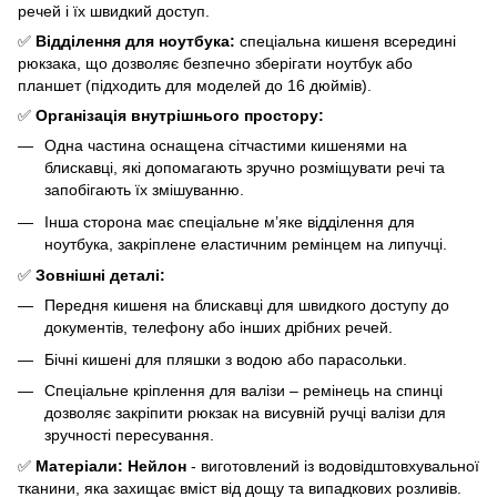
речей і їх швидкий доступ.
✅
Відділення для ноутбука:
спеціальна кишеня всередині
рюкзака, що дозволяє безпечно зберігати ноутбук або
планшет (підходить для моделей до 16 дюймів).
✅
Організація внутрішнього простору:
Одна частина оснащена сітчастими кишенями на
блискавці, які допомагають зручно розміщувати речі та
запобігають їх змішуванню.
Інша сторона має спеціальне м’яке відділення для
ноутбука, закріплене еластичним ремінцем на липучці.
✅
Зовнішні деталі:
Передня кишеня на блискавці для швидкого доступу до
документів, телефону або інших дрібних речей.
Бічні кишені для пляшки з водою або парасольки.
Спеціальне кріплення для валізи – ремінець на спинці
дозволяє закріпити рюкзак на висувній ручці валізи для
зручності пересування.
✅
Матеріали:
Нейлон
- виготовлений із водовідштовхувальної
тканини, яка захищає вміст від дощу та випадкових розливів.