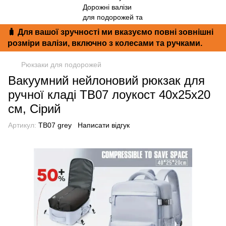
🧳 Для вашої зручності ми вказуємо повні зовнішні
розміри валізи, включно з колесами та ручками.
Рюкзаки для подорожей
Вакуумний нейлоновий рюкзак для
ручної кладі TB07 лоукост 40x25x20
см, Сірий
Артикул:
TB07 grey
Написати відгук