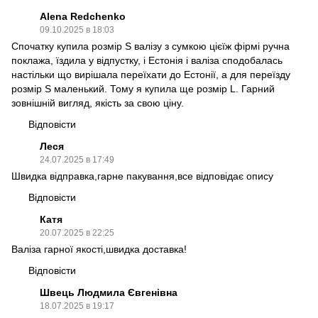
Alena Redchenko
09.10.2025 в 18:03
Спочатку купила розмір S валізу з сумкою цієїж фірмі ручна
поклажа, їздила у відпустку, і Естонія і валіза сподобалась
настільки що вирішала переїхати до Естонії, а для переїзду
розмір S маленький. Тому я купила ще розмір L. Гарний
зовнішній вигляд, якість за свою ціну.
Відповісти
Леся
24.07.2025 в 17:49
Швидка відправка,гарне пакування,все відповідає опису
Відповісти
Катя
20.07.2025 в 22:25
Валіза гарної якості,швидка доставка!
Відповісти
Швець Людмила Євгенівна
18.07.2025 в 19:17