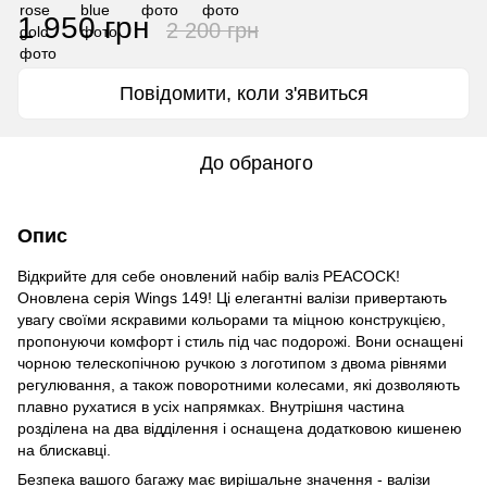
1 950 грн
2 200 грн
Повідомити, коли з'явиться
До обраного
Опис
Відкрийте для себе оновлений набір валіз PEACOCK!
Оновлена серія
Wings 149!
Ці елегантні валізи привертають
увагу своїми яскравими кольорами та міцною конструкцією,
пропонуючи комфорт і стиль під час подорожі. Вони оснащені
чорною телескопічною ручкою з логотипом з двома рівнями
регулювання, а також поворотними колесами, які дозволяють
плавно рухатися в усіх напрямках. Внутрішня частина
розділена на два відділення і оснащена додатковою кишенею
на блискавці.
Безпека вашого багажу має вирішальне значення - валізи