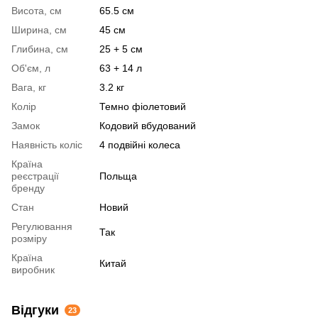
Висота, см
65.5 см
Ширина, см
45 см
Глибина, см
25 + 5 см
Об'єм, л
63 + 14 л
Вага, кг
3.2 кг
Колір
Темно фіолетовий
Замок
Кодовий вбудований
Наявність коліс
4 подвійні колеса
Країна
реєстрації
Польща
бренду
Стан
Новий
Регулювання
Так
розміру
Країна
Китай
виробник
Відгуки
23