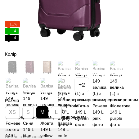
−11%
4
4
Колір
+2
Розмір
XS
S
M
L
Немає в наявності