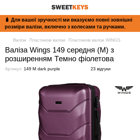
🧳 Для вашої зручності ми вказуємо повні зовнішні
розміри валізи, включно з колесами та ручками.
Валізи
Пластикові валізи
Пластикові валізи WINGS
Валіза Wings 149 середня (M) з
розширенням Темно фіолетова
Артикул:
149 M dark purple
23 відгуки