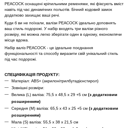
PEACOCK оснащені кріпильними ременями, які фіксують вміст
навіть під час динамічних польотів. Бічний кодовий замок
додатково захищає ваші речі.
Куди б ви не поїхали, валізи PEACOCK ідеально доповнять
ваш стиль подорожі. У набір входять три валізи різного
розміру, які можна легко зберігати один в одному, економлячи
місце вдома.
Набір валіз PEACOCK - це ідеальне поєднання
функціональності та способу виразити свій унікальний стиль
під час подорожі.
СПЕЦИФІКАЦІЯ ПРОДУКТУ:
Матеріал: ABS+ (акрилонітрилбутадієнстирол)
Зовнішні розміри:
Велика (L) валіза: 75,5 x 48,5 x 29 +5 см
(з додатковим
розширенням)
Середня (M) валіза: 65,5 x 43 x 25 +5 см
(з додатковим
розширенням)
Мала (S) валіза: 55,5 x 38 x 21,5 см