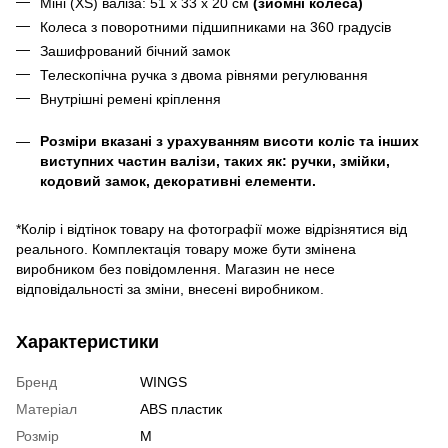
Міні (XS) валіза: 51 x 33 x 20 см
(зйомні колеса)
Колеса з поворотними підшипниками на 360 градусів
Зашифрований бічний замок
Телескопічна ручка з двома рівнями регулювання
Внутрішні ремені кріплення
Розміри вказані з урахуванням висоти коліс та інших
виступних частин валізи, таких як: ручки, змійки,
кодовий замок, декоративні елементи.
*Колір і відтінок товару на фотографії може відрізнятися від
реального. Комплектація товару може бути змінена
виробником без повідомлення. Магазин не несе
відповідальності за зміни, внесені виробником.
Характеристики
Бренд
WINGS
Матеріал
ABS пластик
Розмір
M