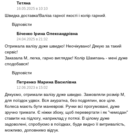
Тетяна
16.05.2025 в 10:10
Швидка доставка!Валіза гарної якості і колір гарний.
Відповісти
Біченко Ірина Олександрівна
24.04.2025 в 21:32
Отримала валізу дуже швидко! Неочікувано! Дякую за такий
сервіс!
Заказала М, легка, гарно виглядає! Колір Шампань - мені дуже
сподобався!
Відповісти
Петренко Марина Василівна
12.06.2023 в 15:02
Дякуємо, отримали валізу дуже швидко. Замовляли розмір М,
для поїздок удвох. Вся акуратна, без подряпин, все ціле.
Колеса мають бути маневрові. Ручки всі прогумовані, дуже
зручно тримати. Є ніжки збоку, щоб перевертати і як "чемодан"
ставити на підлогу, наприклад у потязі. В цілому дуже
задоволені, спробуємо в поїздках, буде видно її витривалість,
можливо, доповнимо відгук.