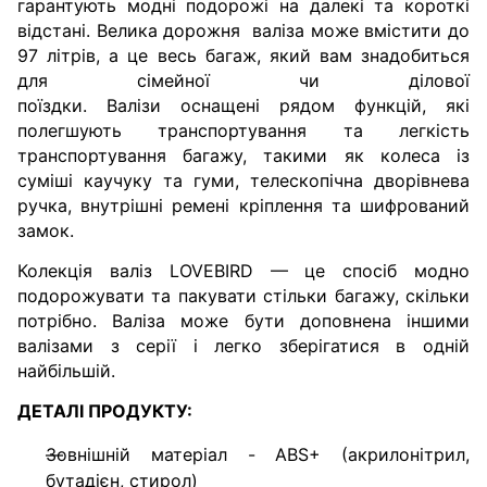
гарантують модні подорожі на далекі та короткі
відстані.
Велика дорожня
валіза
може вмістити до
97 літрів, а це весь багаж, який вам знадобиться
для сімейної чи ділової
поїздки.
Валізи
оснащені рядом функцій, які
полегшують транспортування та легкість
транспортування багажу, такими як колеса із
суміші каучуку та гуми, телескопічна дворівнева
ручка, внутрішні ремені кріплення та шифрований
замок.
Колекція валіз LOVEBIRD — це спосіб модно
подорожувати та пакувати стільки багажу, скільки
потрібно.
Валіза може бути доповнена іншими
валізами з серії і легко зберігатися в одній
найбільшій.
ДЕТАЛІ ПРОДУКТУ:
Зовнішній матеріал - ABS+ (акрилонітрил,
бутадієн, стирол)