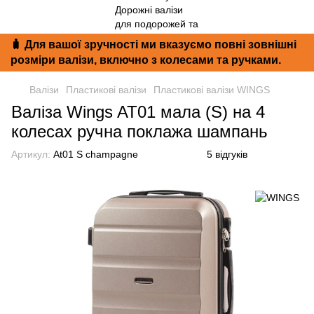
🧳 Для вашої зручності ми вказуємо повні зовнішні
розміри валізи, включно з колесами та ручками.
Валізи
Пластикові валізи
Пластикові валізи WINGS
Валіза Wings AT01 мала (S) на 4
колесах ручна поклажа шампань
Артикул:
At01 S champagne
5 відгуків