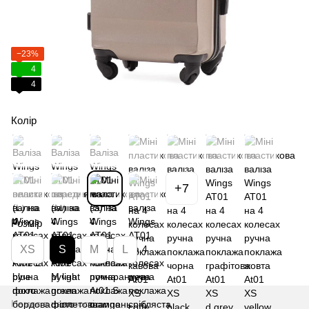
−23%
4
4
Колір
+7
Розмір
XS
S
M
L
Немає в наявності