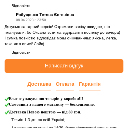
Відповісти
Рябущенко Тетяна Євгенівна
08.04.2023 в 23:50
Дякуємо за гарний сервіс! Отримали валізу швидше, ніж
планували, бо Оксана встигла відправити посилку до вечора)
І сумка повністю відповідає моїм очікуванням: якісна, легка,
така як в описі! Лайк)
Відповісти
Написати відгук
Доставка
Оплата
Гарантія
Власне упакування товарів у коробки!!!
Самовивіз з нашого магазину — безкоштовно.
Доставка Новою поштою
— від 80 грн.
Термін 1-3 дні по всій Україні;
Замовлення оплачені до 14:30, будут відправлені того ж дня;