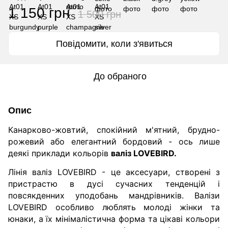
1 150 грн
1 500 грн
Повідомити, коли з'явиться
До обраного
Опис
Канарково-жовтий, спокійний м'ятний, брудно-
рожевий або елегантний бордовий - ось лише
деякі приклади кольорів
валіз LOVEBIRD.
Лінія валіз LOVEBIRD - це аксесуари, створені з
пристрастю в дусі сучасних тенденцій і
повсякденних уподобань мандрівників.
Валізи
LOVEBIRD особливо люблять молоді жінки та
юнаки, а їх мінімалістична форма та цікаві кольори