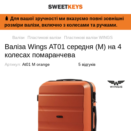
🧳 Для вашої зручності ми вказуємо повні зовнішні
розміри валізи, включно з колесами та ручками.
Валізи
Пластикові валізи
Пластикові валізи WINGS
Валіза Wings AT01 середня (M) на 4
колесах помаранчева
Артикул:
At01 M orange
5 відгуків