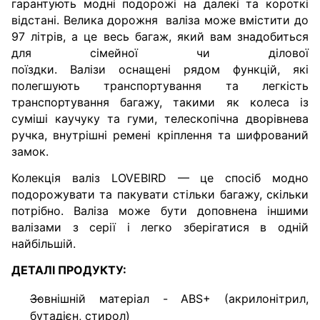
гарантують модні подорожі на далекі та короткі
відстані.
Велика дорожня
валіза
може вмістити до
97 літрів, а це весь багаж, який вам знадобиться
для сімейної чи ділової
поїздки.
Валізи
оснащені рядом функцій, які
полегшують транспортування та легкість
транспортування багажу, такими як колеса із
суміші каучуку та гуми, телескопічна дворівнева
ручка, внутрішні ремені кріплення та шифрований
замок.
Колекція валіз LOVEBIRD — це спосіб модно
подорожувати та пакувати стільки багажу, скільки
потрібно.
Валіза може бути доповнена іншими
валізами з серії і легко зберігатися в одній
найбільшій.
ДЕТАЛІ ПРОДУКТУ:
Зовнішній матеріал - ABS+ (акрилонітрил,
бутадієн, стирол)