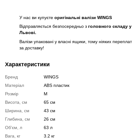
У нас ви купуєте
оригінальні валізи WINGS
Відправляється безпосередньо з
головного складу у
Львові.
Валізи упаковані у власні ящики, тому ніяких переплат
за доставку!
Характеристики
Бренд
WINGS
Матеріал
ABS пластик
Розмір
M
Висота, см
65 см
Ширина, см
43 см
Глибина, см
26 см
Об'єм, л
63 л
Вага, кг
3.2 кг