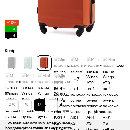
−18%
4
4
Колір
+7
Розмір
XS
S
M
L
Немає в наявності