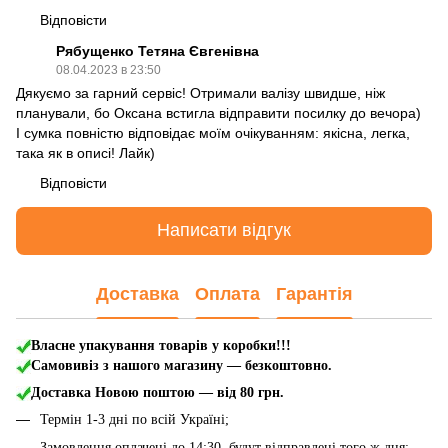
Відповісти
Рябущенко Тетяна Євгенівна
08.04.2023 в 23:50
Дякуємо за гарний сервіс! Отримали валізу швидше, ніж
планували, бо Оксана встигла відправити посилку до вечора)
І сумка повністю відповідає моїм очікуванням: якісна, легка,
така як в описі! Лайк)
Відповісти
Написати відгук
Доставка
Оплата
Гарантія
Власне упакування товарів у коробки!!!
Самовивіз з нашого магазину — безкоштовно.
Доставка Новою поштою
— від 80 грн.
Термін 1-3 дні по всій Україні;
Замовлення оплачені до 14:30, будут відправлені того ж дня;