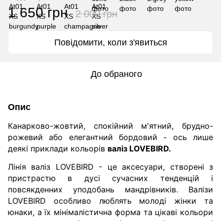
1 650 грн
2 000 грн
Повідомити, коли з'явиться
До обраного
Опис
Канарково-жовтий, спокійний м'ятний, брудно-
рожевий або елегантний бордовий - ось лише
деякі приклади кольорів
валіз LOVEBIRD.
Лінія валіз LOVEBIRD - це аксесуари, створені з
пристрастю в дусі сучасних тенденцій і
повсякденних уподобань мандрівників.
Валізи
LOVEBIRD особливо люблять молоді жінки та
юнаки, а їх мінімалістична форма та цікаві кольори