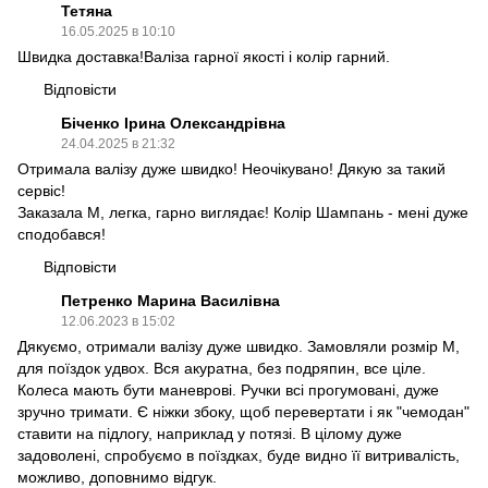
Тетяна
16.05.2025 в 10:10
Швидка доставка!Валіза гарної якості і колір гарний.
Відповісти
Біченко Ірина Олександрівна
24.04.2025 в 21:32
Отримала валізу дуже швидко! Неочікувано! Дякую за такий
сервіс!
Заказала М, легка, гарно виглядає! Колір Шампань - мені дуже
сподобався!
Відповісти
Петренко Марина Василівна
12.06.2023 в 15:02
Дякуємо, отримали валізу дуже швидко. Замовляли розмір М,
для поїздок удвох. Вся акуратна, без подряпин, все ціле.
Колеса мають бути маневрові. Ручки всі прогумовані, дуже
зручно тримати. Є ніжки збоку, щоб перевертати і як "чемодан"
ставити на підлогу, наприклад у потязі. В цілому дуже
задоволені, спробуємо в поїздках, буде видно її витривалість,
можливо, доповнимо відгук.