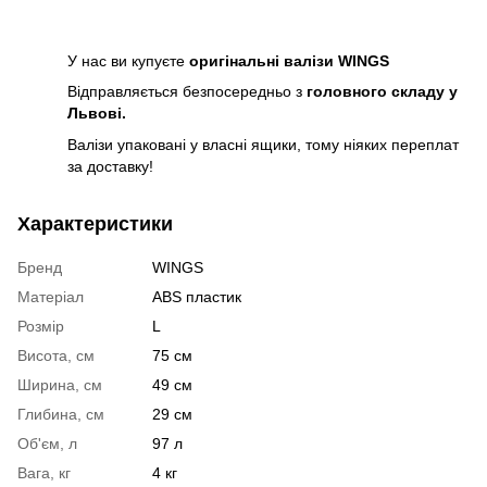
У нас ви купуєте
оригінальні валізи WINGS
Відправляється безпосередньо з
головного складу у
Львові.
Валізи упаковані у власні ящики, тому ніяких переплат
за доставку!
Характеристики
Бренд
WINGS
Матеріал
ABS пластик
Розмір
L
Висота, см
75 см
Ширина, см
49 см
Глибина, см
29 см
Об'єм, л
97 л
Вага, кг
4 кг