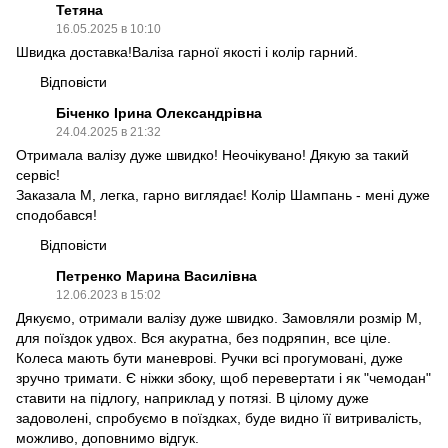
Тетяна
16.05.2025 в 10:10
Швидка доставка!Валіза гарної якості і колір гарний.
Відповісти
Біченко Ірина Олександрівна
24.04.2025 в 21:32
Отримала валізу дуже швидко! Неочікувано! Дякую за такий
сервіс!
Заказала М, легка, гарно виглядає! Колір Шампань - мені дуже
сподобався!
Відповісти
Петренко Марина Василівна
12.06.2023 в 15:02
Дякуємо, отримали валізу дуже швидко. Замовляли розмір М,
для поїздок удвох. Вся акуратна, без подряпин, все ціле.
Колеса мають бути маневрові. Ручки всі прогумовані, дуже
зручно тримати. Є ніжки збоку, щоб перевертати і як "чемодан"
ставити на підлогу, наприклад у потязі. В цілому дуже
задоволені, спробуємо в поїздках, буде видно її витривалість,
можливо, доповнимо відгук.