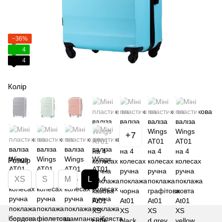
−36%
4
4
Колір
+7
Розмір
XS
S
M
L
Немає в наявності