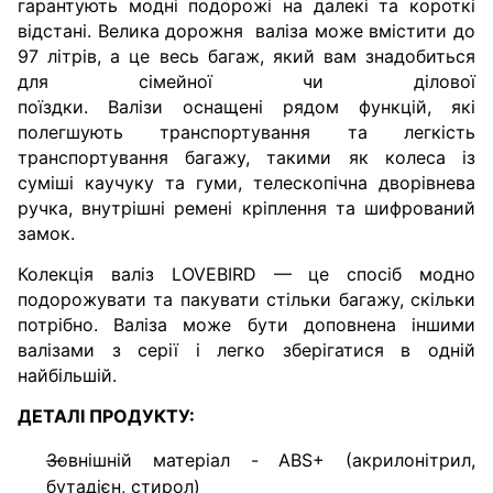
гарантують модні подорожі на далекі та короткі
відстані.
Велика дорожня
валіза
може вмістити до
97 літрів, а це весь багаж, який вам знадобиться
для сімейної чи ділової
поїздки.
Валізи
оснащені рядом функцій, які
полегшують транспортування та легкість
транспортування багажу, такими як колеса із
суміші каучуку та гуми, телескопічна дворівнева
ручка, внутрішні ремені кріплення та шифрований
замок.
Колекція валіз LOVEBIRD — це спосіб модно
подорожувати та пакувати стільки багажу, скільки
потрібно.
Валіза може бути доповнена іншими
валізами з серії і легко зберігатися в одній
найбільшій.
ДЕТАЛІ ПРОДУКТУ:
Зовнішній матеріал - ABS+ (акрилонітрил,
бутадієн, стирол)