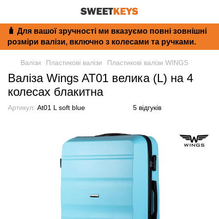
🧳 Для вашої зручності ми вказуємо повні зовнішні
розміри валізи, включно з колесами та ручками.
Валізи
Пластикові валізи
Пластикові валізи WINGS
Валіза Wings AT01 велика (L) на 4
колесах блакитна
Артикул:
At01 L soft blue
5 відгуків