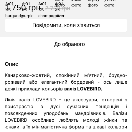
1 750 грн
2 750 грн
Повідомити, коли з'явиться
До обраного
Опис
Канарково-жовтий, спокійний м'ятний, брудно-
рожевий або елегантний бордовий - ось лише
деякі приклади кольорів
валіз LOVEBIRD.
Лінія валіз LOVEBIRD - це аксесуари, створені з
пристрастю в дусі сучасних тенденцій і
повсякденних уподобань мандрівників.
Валізи
LOVEBIRD особливо люблять молоді жінки та
юнаки, а їх мінімалістична форма та цікаві кольори