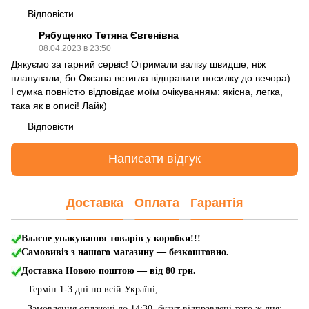
Відповісти
Рябущенко Тетяна Євгенівна
08.04.2023 в 23:50
Дякуємо за гарний сервіс! Отримали валізу швидше, ніж
планували, бо Оксана встигла відправити посилку до вечора)
І сумка повністю відповідає моїм очікуванням: якісна, легка,
така як в описі! Лайк)
Відповісти
Написати відгук
Доставка
Оплата
Гарантія
Власне упакування товарів у коробки!!!
Самовивіз з нашого магазину — безкоштовно.
Доставка Новою поштою
— від 80 грн.
Термін 1-3 дні по всій Україні;
Замовлення оплачені до 14:30, будут відправлені того ж дня;