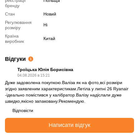
реєстрації
Польща
бренду
Стан
Новий
Регулювання
Ні
розміру
Країна
Китай
виробник
Відгуки
1
Троїцька Юлія Борисівна
04.08.2026 в 15:21
Дуже задоволена покупкою.Валіза як на фото,всі розміри
згідно заявленим характеристикам.Летіла у липні 26 Ryanair
-ідеально помістився у калібратор.Валізу надіслали дуже
швидко,якісно запаковану.Рекомендую.
Відповісти
Написати відгук