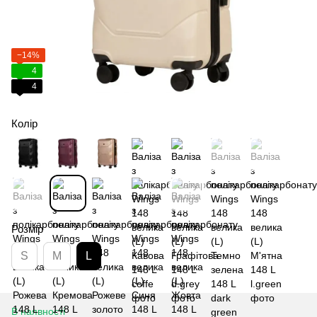
−14%
4
4
Колір
Розмір
S
M
L
В наявності