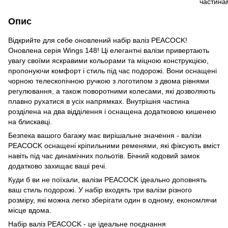
Опис
Відкрийте для себе оновлений набір валіз PEACOCK!
Оновлена серія
Wings 148!
Ці елегантні валізи привертають
увагу своїми яскравими кольорами та міцною конструкцією,
пропонуючи комфорт і стиль під час подорожі. Вони оснащені
чорною телескопічною ручкою з логотипом з двома рівнями
регулювання, а також поворотними колесами, які дозволяють
плавно рухатися в усіх напрямках. Внутрішня частина
розділена на два відділення і оснащена додатковою кишенею
на блискавці.
Безпека вашого багажу має вирішальне значення - валізи
PEACOCK оснащені кріпильними ременями, які фіксують вміст
навіть під час динамічних польотів. Бічний кодовий замок
додатково захищає ваші речі.
Куди б ви не поїхали, валізи PEACOCK ідеально доповнять
ваш стиль подорожі. У набір входять три валізи різного
розміру, які можна легко зберігати один в одному, економлячи
місце вдома.
Набір валіз PEACOCK - це ідеальне поєднання