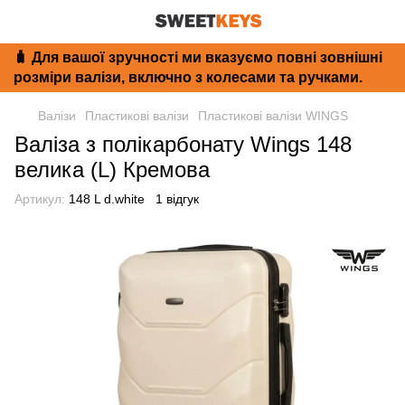
🧳 Для вашої зручності ми вказуємо повні зовнішні
розміри валізи, включно з колесами та ручками.
Валізи
Пластикові валізи
Пластикові валізи WINGS
Валіза з полікарбонату Wings 148
велика (L) Кремова
Артикул:
148 L d.white
1 відгук