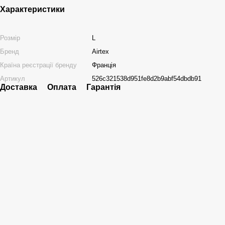
Характеристики
Розмір
L
Бренд
Airtex
Країна реєстрації бренду
Франція
Артикул
526c321538d951fe8d2b9abf54dbdb91
Доставка
Оплата
Гарантія