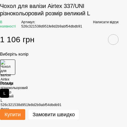
Чохол для валізи Airtex 337/UNI
різнокольоровий розмір великий L
В
Артикул:
Написати відгук
наявності
526c321538d951fe8d2b9abf54dbdb91
1 106 грн
Виберіть колір
Розмір
L
Купити
Замовити швидко