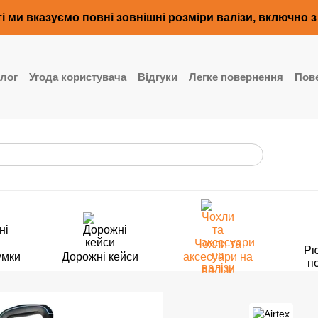
і ми вказуємо повні зовнішні розміри валізи, включно 
лог
Угода користувача
Відгуки
Легке повернення
Пове
Чохли та
Рю
умки
Дорожні кейси
аксесуари на
п
валізи