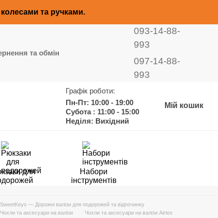
з колесами та ручками.
093-14-88-
993
рнення та обмін
097-14-88-
993
Графік роботи:
Пн-Пт: 10:00 - 19:00
Мій кошик
Субота : 11:00 - 15:00
Неділя: Вихідний
кзаки для
Набори
одорожей
інструментів
SweetKeys — Дорожні валізи для подорожей та відпочинку
Чохли та аксесуари на валізи
Чохли та аксесуари на валізи Airtex