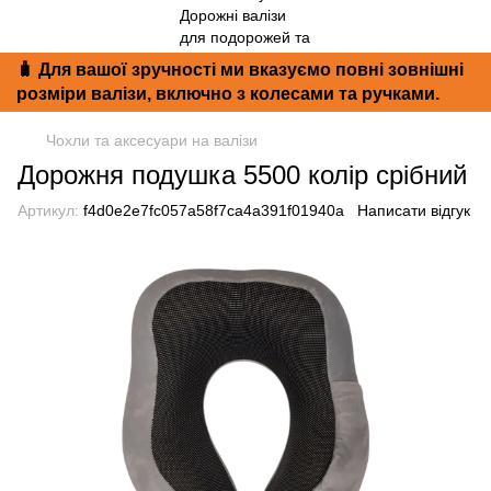
🧳 Для вашої зручності ми вказуємо повні зовнішні
розміри валізи, включно з колесами та ручками.
Чохли та аксесуари на валізи
Дорожня подушка 5500 колір срібний
Артикул:
f4d0e2e7fc057a58f7ca4a391f01940a
Написати відгук