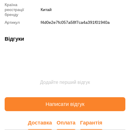
Країна
реєстрації
Китай
бренду
Артикул
f4d0e2e7fc057a58f7ca4a391f01940a
Відгуки
Додайте перший відгук
Написати відгук
Доставка
Оплата
Гарантія