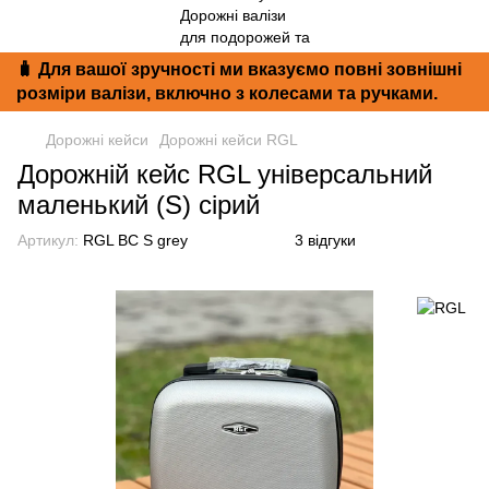
🧳 Для вашої зручності ми вказуємо повні зовнішні
розміри валізи, включно з колесами та ручками.
Дорожні кейси
Дорожні кейси RGL
Дорожній кейс RGL універсальний
маленький (S) сірий
Артикул:
RGL BC S grey
3 відгуки