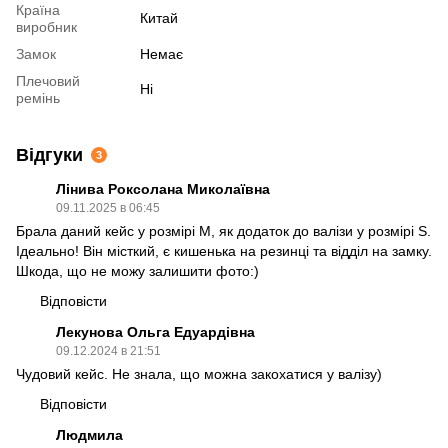
Країна
Китай
виробник
Замок
Немає
Плечовий
Ні
ремінь
Відгуки
3
Лінива Роксолана Миколаївна
09.11.2025 в 06:45
Брала даний кейс у розмірі М, як додаток до валізи у розмірі S.
Ідеально! Він місткий, є кишенька на резинці та відділ на замку.
Шкода, що не можу залишити фото:)
Відповісти
Лекунова Ольга Едуардівна
09.12.2024 в 21:51
Чудовий кейс. Не знала, що можна закохатися у валізу)
Відповісти
Людмила