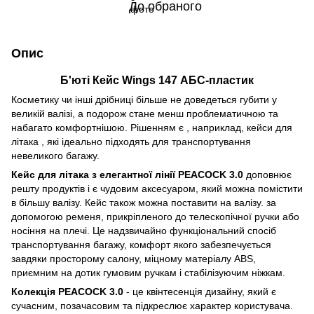
До обраного
Опис
Б'юті Кейс Wings 147 АБС-пластик
Косметику чи інші дрібниці більше не доведеться губити у
великій валізі, а подорож стане менш проблематичною та
набагато комфортнішою. Рішенням є , наприклад, кейси для
літака , які ідеально підходять для транспортування
невеликого багажу.
Кейс для літака з елегантної лінії PEACOCK 3.0
доповнює
решту продуктів і є чудовим аксесуаром, який можна помістити
в більшу валізу. Кейс також можна поставити на валізу. за
допомогою ременя, прикріпленого до телескопічної ручки або
носіння на плечі. Це надзвичайно функціональний спосіб
транспортування багажу, комфорт якого забезпечується
завдяки просторому салону, міцному матеріалу ABS,
приємним на дотик гумовим ручкам і стабілізуючим ніжкам.
Колекція PEACOCK 3.0
- це квінтесенція дизайну, який є
сучасним, позачасовим та підкреслює характер користувача.