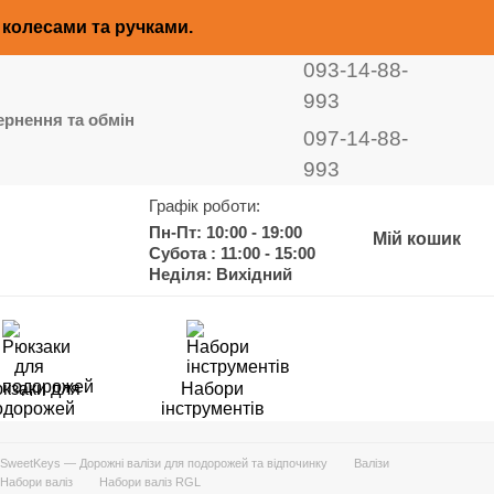
з колесами та ручками.
093-14-88-
993
рнення та обмін
097-14-88-
993
Графік роботи:
Пн-Пт: 10:00 - 19:00
Мій кошик
Субота : 11:00 - 15:00
Неділя: Вихідний
кзаки для
Набори
одорожей
інструментів
SweetKeys — Дорожні валізи для подорожей та відпочинку
Валізи
Набори валіз
Набори валіз RGL