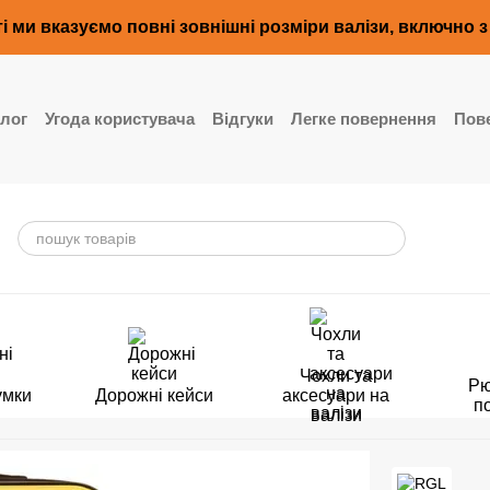
і ми вказуємо повні зовнішні розміри валізи, включно 
лог
Угода користувача
Відгуки
Легке повернення
Пове
Чохли та
Рю
умки
Дорожні кейси
аксесуари на
п
валізи