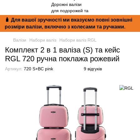
🧳 Для вашої зручності ми вказуємо повні зовнішні
розміри валізи, включно з колесами та ручками.
Валізи
Набори валіз
Набори валіз RGL
Комплект 2 в 1 валіза (S) та кейс
RGL 720 ручна поклажа рожевий
Артикул:
720 S+BC pink
9 відгуків