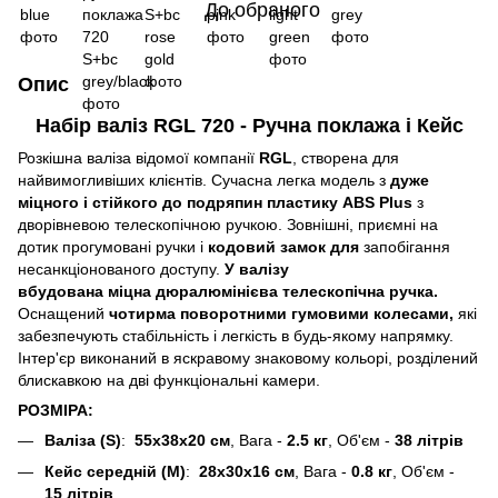
До обраного
Опис
Набір валіз RGL 720 - Ручна поклажа і Кейс
Розкішна валіза відомої компанії
RGL
, створена для
найвимогливіших клієнтів. Сучасна легка модель з
дуже
міцного і стійкого до подряпин пластику ABS Plus
з
дворівневою телескопічною ручкою. Зовнішні, приємні на
дотик прогумовані ручки і
кодовий замок для
запобігання
несанкціонованого доступу.
У валізу
вбудована міцна дюралюмінієва телескопічна ручка.
Оснащений
чотирма поворотними гумовими колесами,
які
забезпечують стабільність і легкість в будь-якому напрямку.
Інтер'єр виконаний в яскравому знаковому кольорі, розділений
блискавкою на дві функціональні камери.
РОЗМІРА:
Валіза (S)
:
55x38x20 см
, Вага -
2.5 кг
, Об'єм -
38 літрів
Кейс середній (M)
:
28x30x16 см
, Вага -
0.8 кг
, Об'єм -
15 літрів