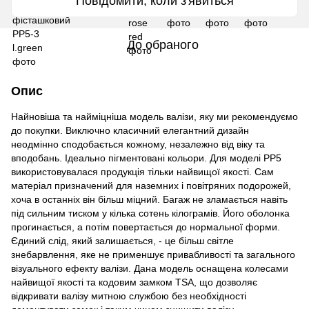
Повідомити, коли з'явиться
До обраного
Опис
Найновіша та найміцніша модель валізи, яку ми рекомендуємо
до покупки. Виключно класичний елегантний дизайн
неодмінно сподобається кожному, незалежно від віку та
вподобань. Ідеально пігментовані кольори. Для моделі PP5
використовувалася продукція тільки найвищої якості. Сам
матеріал призначений для наземних і повітряних подорожей,
хоча в останніх він більш міцний. Багаж не зламається навіть
під сильним тиском у кілька сотень кілограмів. Його оболонка
прогинається, а потім повертається до нормальної форми.
Єдиний слід, який залишається, - це більш світле
знебарвлення, яке не применшує привабливості та загального
візуального ефекту валізи. Дана модель оснащена колесами
найвищої якості та кодовим замком TSA, що дозволяє
відкривати валізу митною службою без необхідності