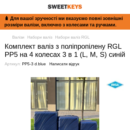
🧳 Для вашої зручності ми вказуємо повні зовнішні
розміри валізи, включно з колесами та ручками.
Валізи
Набори валіз
Набори валіз RGL
Комплект валіз з поліпропілену RGL
PP5 на 4 колесах 3 в 1 (L, M, S) синій
Артикул:
PP5-3 d.blue
Написати відгук