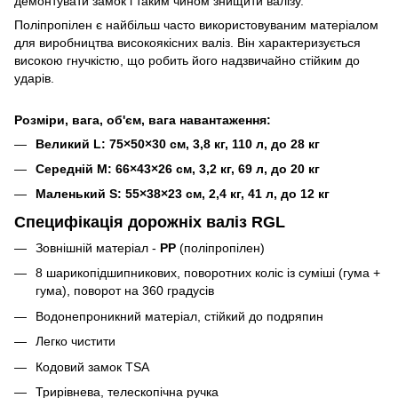
демонтувати замок і таким чином знищити валізу.
Поліпропілен є найбільш часто використовуваним матеріалом
для виробництва високоякісних валіз. Він характеризується
високою гнучкістю, що робить його надзвичайно стійким до
ударів.
Розміри, вага, об'єм, вага навантаження:
Великий L: 75×50×30 см, 3,8 кг, 110 л, до 28 кг
Середній M: 66×43×26 см, 3,2 кг, 69 л, до 20 кг
Маленький S: 55×38×23 см, 2,4 кг, 41 л, до 12 кг
Специфікація дорожніх валіз RGL
Зовнішній матеріал -
PP
(поліпропілен)
8 шарикопідшипникових, поворотних коліс із суміші (гума +
гума), поворот на 360 градусів
Водонепроникний матеріал, стійкий до подряпин
Легко чистити
Кодовий замок TSA
Трирівнева, телескопічна ручка