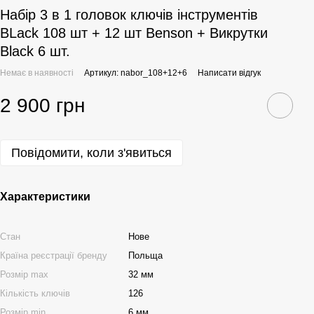
Набір 3 в 1 головок ключів інструментів
BLack 108 шт + 12 шт Benson + Викрутки
Black 6 шт.
Немає в наявності
Артикул: nabor_108+12+6
Написати відгук
2 900 грн
Повідомити, коли з'явиться
Характеристики
Стан
Нове
Країна реєстрації бренду
Польща
Розмір max
32 мм
Кількість ключів
126
Розмір min
6 мм