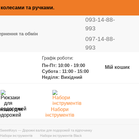
з колесами та ручками.
093-14-88-
993
рнення та обмін
097-14-88-
993
Графік роботи:
Пн-Пт: 10:00 - 19:00
Мій кошик
Субота : 11:00 - 15:00
Неділя: Вихідний
кзаки для
Набори
одорожей
інструментів
SweetKeys — Дорожні валізи для подорожей та відпочинку
Набори інструментів
Набори інструментів Black