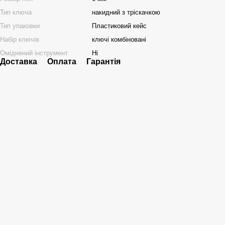
Тип ключа
накидний з тріскачкою
Тип упаковки
Пластиковий кейс
Набір ключів
ключі комбіновані
Оміднений інструмент
Ні
Доставка
Оплата
Гарантія