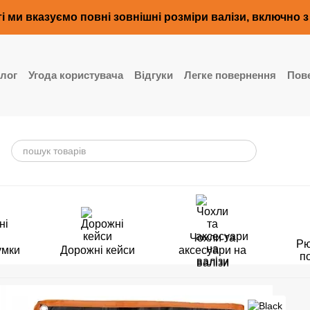
і ми вказуємо повні зовнішні розміри валізи, включно 
лог
Угода користувача
Відгуки
Легке повернення
Пове
Чохли та
Рю
умки
Дорожні кейси
аксесуари на
п
валізи