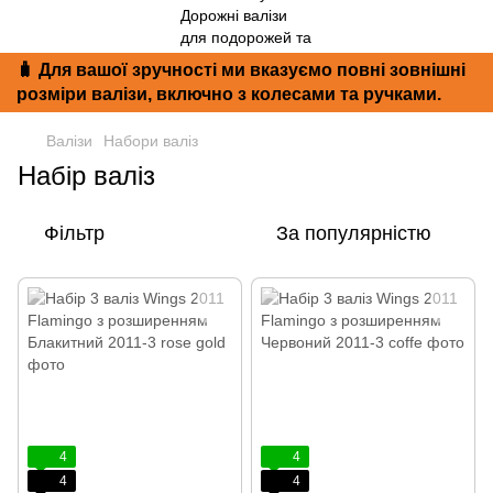
🧳 Для вашої зручності ми вказуємо повні зовнішні
розміри валізи, включно з колесами та ручками.
Валізи
Набори валіз
Набір валіз
Фільтр
За популярністю
4
4
4
4