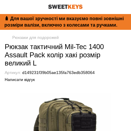
🧳 Для вашої зручності ми вказуємо повні зовнішні
розміри валізи, включно з колесами та ручками.
Рюкзаки для подорожей
Рюкзак тактичний Mil-Tec 1400
Assault Pack колір хакі розмір
великий L
Артикул:
d149231f39b05ae135fa763edb358064
Написати відгук