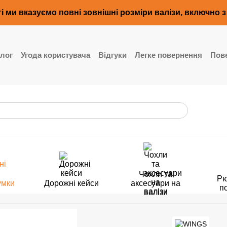
і ми вказуємо повні зовнішні розміри валізи, включно 
лог
Угода користувача
Відгуки
Легке повернення
Пове
Чохли та
Рю
умки
Дорожні кейси
аксесуари на
п
валізи