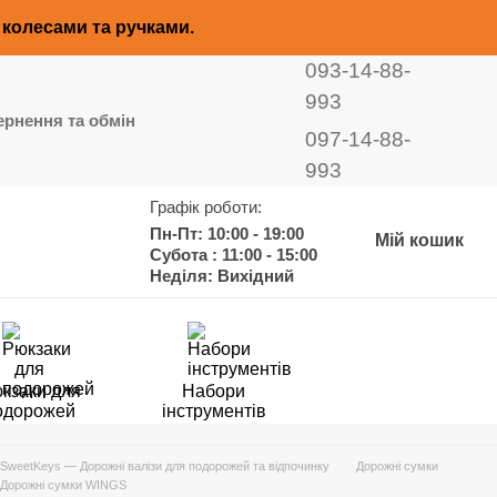
з колесами та ручками.
093-14-88-
993
рнення та обмін
097-14-88-
993
Графік роботи:
Пн-Пт: 10:00 - 19:00
Мій кошик
Субота : 11:00 - 15:00
Неділя: Вихідний
кзаки для
Набори
одорожей
інструментів
SweetKeys — Дорожні валізи для подорожей та відпочинку
Дорожні сумки
Дорожні сумки WINGS