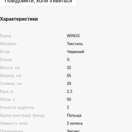
Повідомити, коли з'явиться
Характеристики
Бренд
WINGS
Матеріал
Текстиль
Колір
Червоний
Розмір
S
Висота, см
32
Ширина, см
55
Глибина, см
29
Вага, кг
2.2
Об'єм, л
50
Кількість відділень
2
Країна реєстрації бренду
Польща
Наявність коліс
2 колеса
Призначення
Унісекс