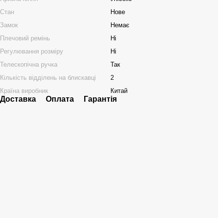
Стан
Нове
Замок
Немає
Плечовий ремінь
Ні
Регулювання розміру
Ні
Телескопічна ручка
Так
Кількість відділень на блискавці
2
Країна виробник
Китай
Доставка
Оплата
Гарантія