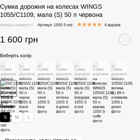
Сумка дорожня на колесах WINGS
1055/C1109, мала (S) 50 л червона
Немає в наявності
Артикул: 1055 S red
6 відгуків
1 600 грн
Виберіть колір
Розмір
S
M
L