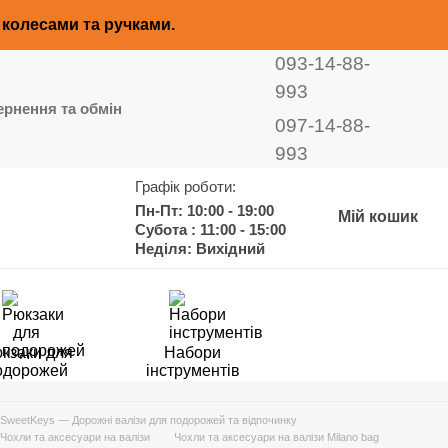
з колесами та ручками.
093-14-88-
993
рнення та обмін
097-14-88-
993
Графік роботи:
Пн-Пт: 10:00 - 19:00
Мій кошик
Субота : 11:00 - 15:00
Неділя: Вихідний
кзаки для
Набори
одорожей
інструментів
SweetKeys — Дорожні валізи для подорожей та відпочинку
Чохли та аксесуари на валізи
Чохли та аксесуари на валізи Milano bag