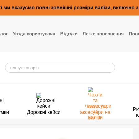
і ми вказуємо повні зовнішні розміри валізи, включно 
лог
Угода користувача
Відгуки
Легке повернення
Пове
Чохли та
Рю
умки
Дорожні кейси
аксесуари на
п
валізи