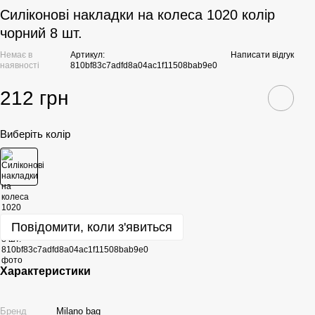
Силіконові накладки на колеса 1020 колір
чорний 8 шт.
Немає в
Артикул:
Написати відгук
наявності
810bf83c7adfd8a04ac1f11508bab9e0
212 грн
Виберіть колір
Повідомити, коли з'явиться
Характеристики
Бренд
Milano bag