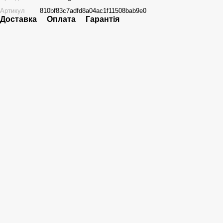
Артикул
810bf83c7adfd8a04ac1f11508bab9e0
Доставка
Оплата
Гарантія