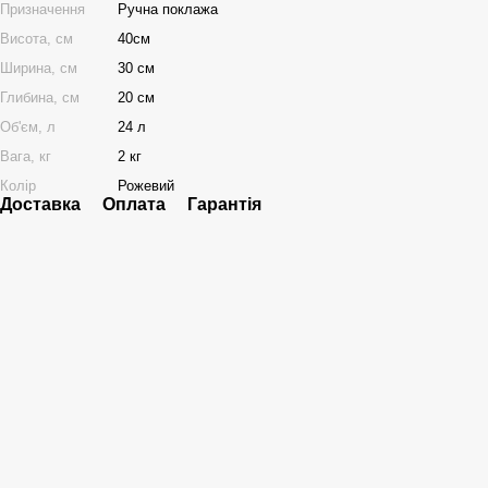
Призначення
Ручна поклажа
Висота, см
40см
Ширина, см
30 см
Глибина, см
20 см
Об'єм, л
24 л
Вага, кг
2 кг
Колір
Рожевий
Доставка
Оплата
Гарантія