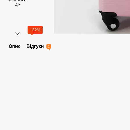
−32%
Опис
Відгуки
1