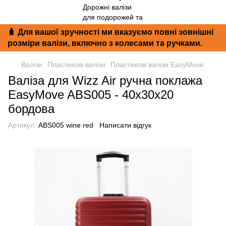
🧳 Для вашої зручності ми вказуємо повні зовнішні
розміри валізи, включно з колесами та ручками.
Валізи
Пластикові валізи
Пластикові валізи EasyMove
Валіза для Wizz Air ручна поклажа
EasyMove ABS005 - 40x30x20
бордова
Артикул:
ABS005 wine red
Написати відгук