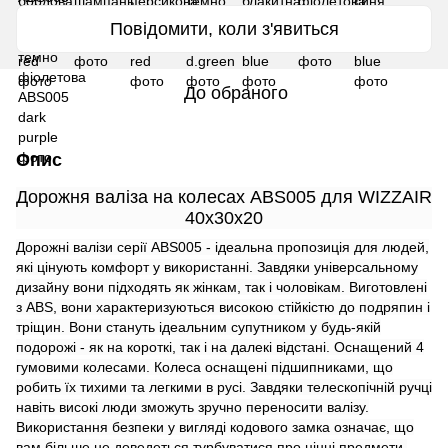
Повідомити, коли з'явиться
До обраного
Опис
Дорожня валіза на колесах ABS005
для WIZZAIR
40x30x20
Дорожні валізи серії ABS005 - ідеальна пропозиція для людей,
які цінують комфорт у використанні. Завдяки універсальному
дизайну вони підходять як жінкам, так і чоловікам. Виготовлені
з ABS, вони характеризуються високою стійкістю до подряпин і
тріщин. Вони стануть ідеальним супутником у будь-якій
подорожі - як на короткі, так і на далекі відстані. Оснащений 4
гумовими колесами. Колеса оснащені підшипниками, що
робить їх тихими та легкими в русі. Завдяки телескопічній ручці
навіть високі люди зможуть зручно переносити валізу.
Використання безпеки у вигляді кодового замка означає, що
вам більше не доведеться турбуватися про цінні предмети,