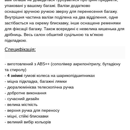
упаковані у вашому багажі. Валізи додатково
оснащені зручною ручкою зверху для перенесення багажу.
Внутрішня частина валізи поділена на два відділення, одне
застібається на окрему блискавку, інше оснащене ременями
для фіксації багажу. Також всередині є невелика кишенька для
дрібниць. Весь салон обшитий суцільною та м'якою
підкладкою.
Специфікація:
- виготовлений з ABS++ (сополімер акрилонітрилу, бутадієну
та стиролу)
-
4 знімні
гумові колеса на шарикопідшипниках
- міцна підкладка, багажні лямки
- дюралюмінієва телескопічна ручка
- добротне виконання
- сучасний дизайн
- велика місткість
- верхня ручка для переносу
- міцні, стійкі блискавки
- великий вибір кольорів