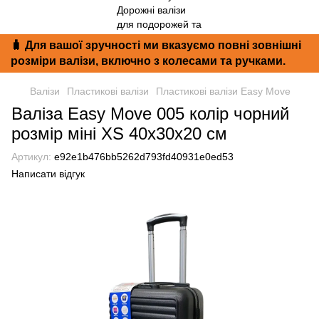
🧳 Для вашої зручності ми вказуємо повні зовнішні
розміри валізи, включно з колесами та ручками.
Валізи
Пластикові валізи
Пластикові валізи Easy Move
Валіза Easy Move 005 колір чорний
розмір міні XS 40x30x20 см
Артикул:
e92e1b476bb5262d793fd40931e0ed53
Написати відгук