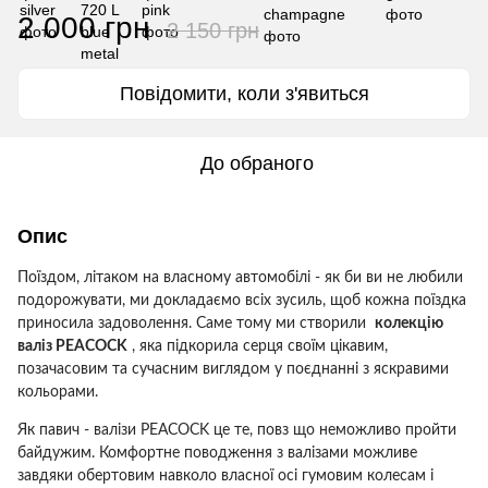
2 000 грн
2 150 грн
Повідомити, коли з'явиться
До обраного
Опис
Поїздом, літаком на власному автомобілі - як би ви не любили
подорожувати, ми докладаємо всіх зусиль, щоб кожна поїздка
приносила задоволення. Саме тому ми створили
колекцію
валіз PEACOCK
, яка підкорила серця своїм цікавим,
позачасовим та сучасним виглядом у поєднанні з яскравими
кольорами.
Як павич - валізи PEACOCK це те, повз що неможливо пройти
байдужим.
Комфортне поводження з валізами можливе
завдяки обертовим навколо власної осі гумовим колесам і