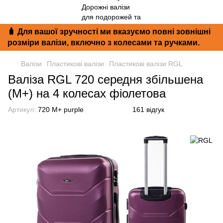
🧳 Для вашої зручності ми вказуємо повні зовнішні
розміри валізи, включно з колесами та ручками.
Валізи
Пластикові валізи
Пластикові валізи RGL
Валіза RGL 720 середня збільшена
(M+) на 4 колесах фіолетова
Артикул:
720 M+ purple
161 відгук