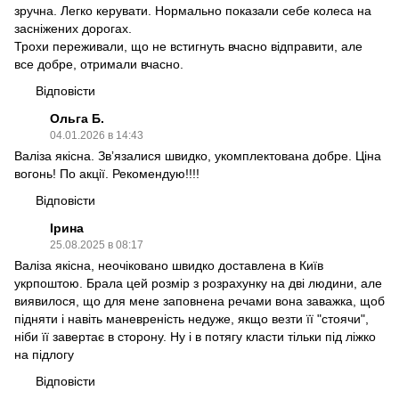
зручна. Легко керувати. Нормально показали себе колеса на
засніжених дорогах.
Трохи переживали, що не встигнуть вчасно відправити, але
все добре, отримали вчасно.
Відповісти
Ольга Б.
04.01.2026 в 14:43
Валіза якісна. Звʼязалися швидко, укомплектована добре. Ціна
вогонь! По акції. Рекомендую!!!!
Відповісти
Ірина
25.08.2025 в 08:17
Валіза якісна, неочіковано швидко доставлена в Київ
укрпоштою. Брала цей розмір з розрахунку на дві людини, але
виявилося, що для мене заповнена речами вона заважка, щоб
підняти і навіть маневреність недуже, якщо везти її "стоячи",
ніби її завертає в сторону. Ну і в потягу класти тільки під ліжко
на підлогу
Відповісти