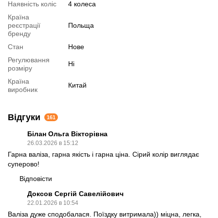
Наявність коліс
4 колеса
Країна
реєстрації
Польща
бренду
Стан
Нове
Регулювання
Ні
розміру
Країна
Китай
виробник
Відгуки
161
Білан Ольга Вікторівна
26.03.2026 в 15:12
Гарна валіза, гарна якість і гарна ціна. Сірий колір виглядає
суперово!
Відповісти
Доксов Сергій Савелійович
22.01.2026 в 10:54
Валіза дуже сподобалася. Поїздку витримала)) міцна, легка,