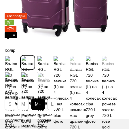
Розпродаж
Хіт
−7%
4
Колір
Розмір
S
M
M+
L
Немає в наявності