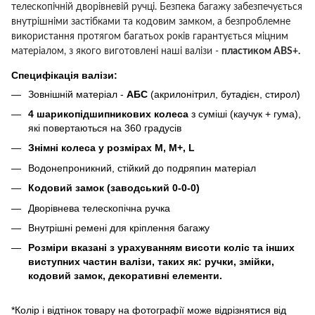
телескопічній дворівневій ручці.
Безпека багажу забезпечується
внутрішніми застібками та кодовим замком, а безпроблемне
використання протягом багатьох років гарантується міцним
матеріалом, з якого виготовлені наші валізи -
пластиком ABS+.
Специфікація валізи:
Зовнішній матеріал -
АБС
(акрилонітрил, бутадієн, стирол)
4 шарикопідшипникових колеса
з суміші (каучук + гума),
які повертаються на 360 градусів
Знімні колеса у розмірах M, M+, L
Водонепроникний, стійкий до подряпин матеріал
Кодовий замок (заводський 0-0-0)
Дворівнева телескопічна ручка
Внутрішні ремені для кріплення багажу
Розміри вказані з урахуванням висоти коліс та інших
виступних частин валізи, таких як: ручки, змійки,
кодовий замок, декоративні елементи.
*Колір і відтінок товару на фотографії може відрізнятися від