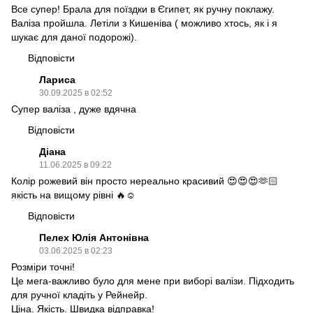
Все супер! Брала для поїздки в Єгипет, як ручну поклажу.
Валіза пройшла. Летіли з Кишеніва ( можливо хтось, як і я
шукає для даної подорожі).
Відповісти
Лариса
30.09.2025 в 02:52
Супер валiза , дуже вдячна
Відповісти
Діана
11.06.2025 в 09:22
Колір рожевий він просто нереально красивий 😍😍😍🫶🏻
якість на вищому рівні 🔥☺️
Відповісти
Пелех Юлія Антонівна
03.06.2025 в 02:23
Розміри точні!
Це мега-важливо було для мене при виборі валізи. Підходить
для ручної кладіть у Рейнейр.
Ціна. Якість. Швидка відправка!