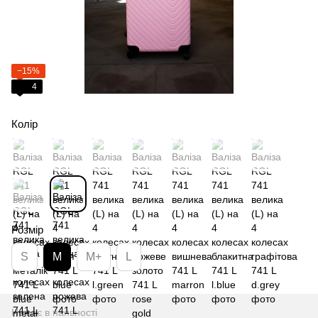
−15%
4
Колір
Розмір
S
M
M+
L
Немає в наявності