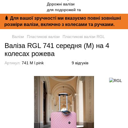
🧳 Для вашої зручності ми вказуємо повні зовнішні
розміри валізи, включно з колесами та ручками.
Валізи
Пластикові валізи
Пластикові валізи RGL
Валіза RGL 741 середня (M) на 4
колесах рожева
Артикул:
741 M l.pink
9 відгуків