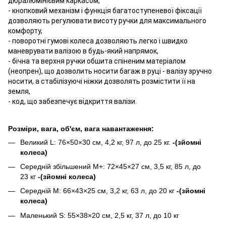
дюралюмінієвим каркасом,
- кнопковий механізм і функція багатоступеневої фіксації
дозволяють регулювати висоту ручки для максимального
комфорту,
- поворотні гумові колеса дозволяють легко і швидко
маневрувати валізою в будь-який напрямок,
- бічна та верхня ручки обшита спіненим матеріалом
(неопрен), що дозволить носити багаж в руці - валізу зручно
носити, а стабілізуючі ніжки дозволять розмістити її на
земля,
- код, що забезпечує відкриття валізи.
Розміри, вага, об'єм, вага навантаження:
Великий L: 76×50×30 см, 4,2 кг, 97 л, до 25 кг.
-(зйомні
колеса)
Середній збільшений M+: 72×45×27 см, 3,5 кг, 85 л, до
23 кг
-(зйомні колеса)
Середній M: 66×43×25 см, 3,2 кг, 63 л, до 20 кг
-(зйомні
колеса)
Маленький S: 55×38×20 см, 2,5 кг, 37 л, до 10 кг