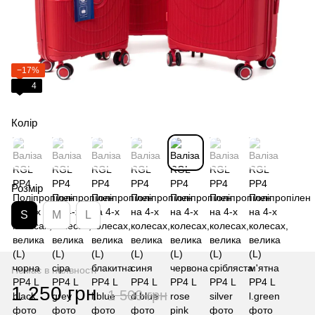
−17%
4
Колір
Розмір
S
M
L
Немає в наявності
1 250 грн
1 500 грн