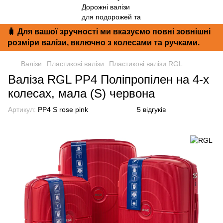
🧳 Для вашої зручності ми вказуємо повні зовнішні
розміри валізи, включно з колесами та ручками.
Валізи
Пластикові валізи
Пластикові валізи RGL
Валіза RGL PP4 Поліпропілен на 4-х
колесах, мала (S) червона
Артикул:
PP4 S rose pink
5 відгуків