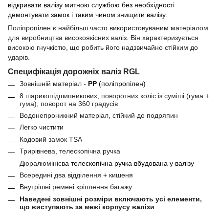
відкривати валізу митною службою без необхідності
демонтувати замок і таким чином знищити валізу.
Поліпропілен є найбільш часто використовуваним матеріалом
для виробництва високоякісних валіз. Він характеризується
високою гнучкістю, що робить його надзвичайно стійким до
ударів.
Специфікація дорожніх валіз RGL
Зовнішній матеріал -
PP
(поліпропілен)
8 шарикопідшипникових, поворотних коліс із суміші (гума +
гума), поворот на 360 градусів
Водонепроникний матеріал, стійкий до подряпин
Легко чистити
Кодовий замок TSA
Трирівнева, телескопічна ручка
Дюралюмінієв
а телескоп
ічна
ручка
вбудован
а
у валіз
у
Всередині два відділення + кишеня
Внутрішні ремені кріплення багажу
Наведені зовнішні розміри включають усі елементи,
що виступають за межі корпусу валізи