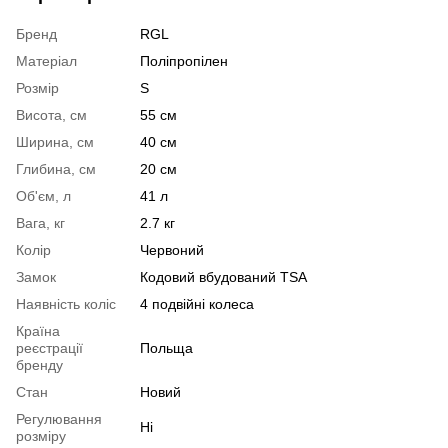
Бренд
RGL
Матеріал
Поліпропілен
Розмір
S
Висота, см
55 см
Ширина, см
40 см
Глибина, см
20 см
Об'єм, л
41 л
Вага, кг
2.7 кг
Колір
Червоний
Замок
Кодовий вбудований TSA
Наявність коліс
4 подвійні колеса
Країна
реєстрації
Польща
бренду
Стан
Новий
Регулювання
Ні
розміру