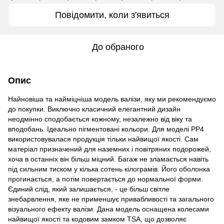
Повідомити, коли з'явиться
До обраного
Опис
Найновіша та найміцніша модель валізи, яку ми рекомендуємо
до покупки. Виключно класичний елегантний дизайн
неодмінно сподобається кожному, незалежно від віку та
вподобань. Ідеально пігментовані кольори. Для моделі PP4
використовувалася продукція тільки найвищої якості. Сам
матеріал призначений для наземних і повітряних подорожей,
хоча в останніх він більш міцний. Багаж не зламається навіть
під сильним тиском у кілька сотень кілограмів. Його оболонка
прогинається, а потім повертається до нормальної форми.
Єдиний слід, який залишається, - це більш світле
знебарвлення, яке не применшує привабливості та загального
візуального ефекту валізи. Дана модель оснащена колесами
найвищої якості та кодовим замком TSA, що дозволяє