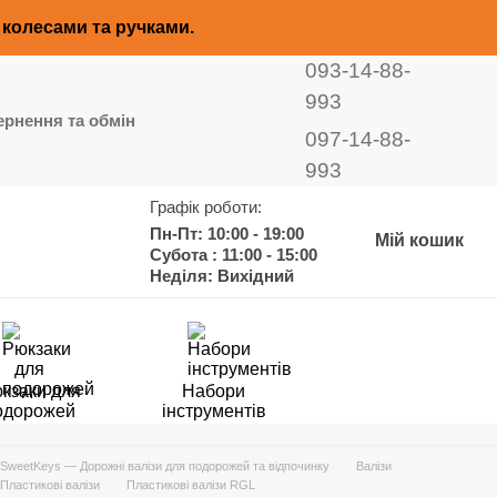
з колесами та ручками.
093-14-88-
993
рнення та обмін
097-14-88-
993
Графік роботи:
Пн-Пт: 10:00 - 19:00
Мій кошик
Субота : 11:00 - 15:00
Неділя: Вихідний
кзаки для
Набори
одорожей
інструментів
SweetKeys — Дорожні валізи для подорожей та відпочинку
Валізи
Пластикові валізи
Пластикові валізи RGL