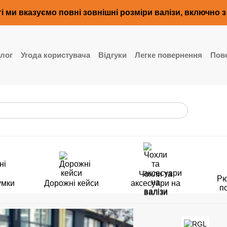
і ми вказуємо повні зовнішні розміри валізи, включно 
лог
Угода користувача
Відгуки
Легке повернення
Пове
Чохли та
Рю
умки
Дорожні кейси
аксесуари на
п
валізи