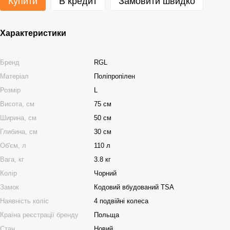
Купити
В кредит
Замовити швидко
Характеристики
Бренд
RGL
Матеріал
Поліпропілен
Розмір
L
Висота, см
75 см
Ширина, см
50 см
Глибина, см
30 см
Об'єм, л
110 л
Вага, кг
3.8 кг
Колір
Чорний
Замок
Кодовий вбудований TSA
Наявність коліс
4 подвійні колеса
Країна реєстрації бренду
Польща
Стан
Новий