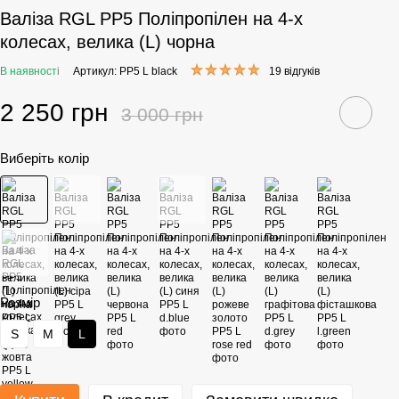
Валіза RGL PP5 Поліпропілен на 4-х
колесах, велика (L) чорна
В наявності
Артикул: PP5 L black
19 відгуків
2 250 грн
3 000 грн
Виберіть колір
Розмір
S
M
L