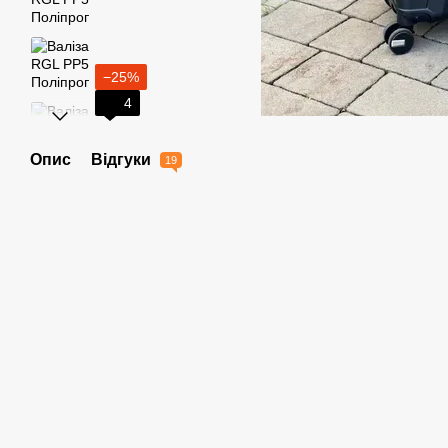
−25%
4
Опис
Відгуки
19