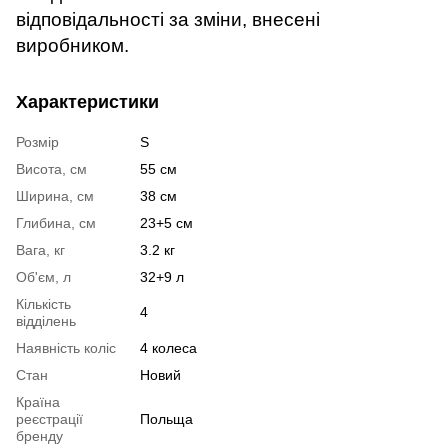
відповідальності за зміни, внесені
виробником.
Характеристики
Розмір
S
Висота, см
55 см
Ширина, см
38 см
Глибина, см
23+5 см
Вага, кг
3.2 кг
Об'єм, л
32+9 л
Кількість
4
відділень
Наявність коліс
4 колеса
Стан
Новий
Країна
реєстрації
Польща
бренду