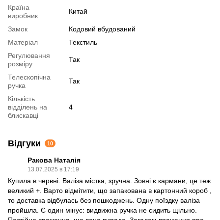
Країна
Китай
виробник
Замок
Кодовий вбудований
Матеріал
Текстиль
Регулювання
Так
розміру
Телескопічна
Так
ручка
Кількість
відділень на
4
блискавці
Відгуки
10
Ракова Наталія
13.07.2025 в 17:19
Купила в червні. Валіза містка, зручна. Зовні є кармани, це теж
великий +. Варто відмітити, що запакована в картонний короб ,
то доставка відбулась без пошкоджень. Одну поїздку валіза
пройшла. Є один мінус: видвижна ручка не сидить щільно.
Постійно враження, що вона випаде. Загалом враження про