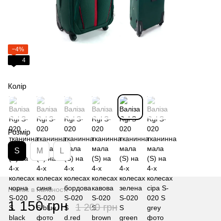
−4%
4
Колір
Розмір
S
M
L
Немає в наявності
1 150 грн
1 200 грн