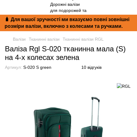
🧳 Для вашої зручності ми вказуємо повні зовнішні
розміри валізи, включно з колесами та ручками.
Валізи
Тканинні валізи
Тканинні валізи RGL
Валіза Rgl S-020 тканинна мала (S)
на 4-х колесах зелена
Артикул:
S-020 S green
10 відгуків