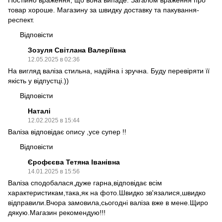
товар хороше. Магазину за швидку доставку та пакування-
респект.
Відповісти
Зозуля Світлана Валеріївна
12.05.2025 в 02:36
На вигляд валіза стильна, надійна і зручна. Буду перевіряти її
якість у відпустці.))
Відповісти
Наталі
12.02.2025 в 15:44
Валіза відповідає опису ,усе супер !!
Відповісти
Єрофєєва Тетяна Іванівна
14.01.2025 в 15:56
Валіза сподобалася,дуже гарна,відповідає всім
характеристикам,така,як на фото.Швидко зв'язалися,швидко
відправили.Вчора замовила,сьогодні валіза вже в мене.Щиро
дякую.Магазин рекомендую!!!