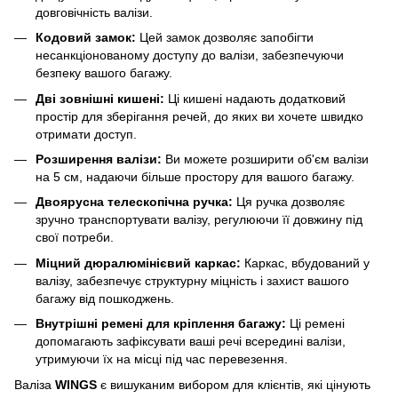
довговічність валізи.
Кодовий замок:
Цей замок дозволяє запобігти
несанкціонованому доступу до валізи, забезпечуючи
безпеку вашого багажу.
Дві зовнішні кишені:
Ці кишені надають додатковий
простір для зберігання речей, до яких ви хочете швидко
отримати доступ.
Розширення валізи:
Ви можете розширити об'єм валізи
на 5 см, надаючи більше простору для вашого багажу.
Двоярусна телескопічна ручка:
Ця ручка дозволяє
зручно транспортувати валізу, регулюючи її довжину під
свої потреби.
Міцний дюралюмінієвий каркас:
Каркас, вбудований у
валізу, забезпечує структурну міцність і захист вашого
багажу від пошкоджень.
Внутрішні ремені для кріплення багажу:
Ці ремені
допомагають зафіксувати ваші речі всередині валізи,
утримуючи їх на місці під час перевезення.
Валіза
WINGS
є вишуканим вибором для клієнтів, які цінують