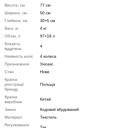
Висота, см
77 см
Ширина, см
50 см
Глибина, см
30+5 см
Вага, кг
4 кг
Об'єм, л
97+18 л
Кількість
4
відділень
Наявність коліс
4 колеса
Призначення
Унісекс
Стан
Нове
Країна
реєстрації
Польща
бренду
Країна
Китай
виробник
Замок
Кодовий вбудований
Матеріал
Текстиль
Регулювання
Так