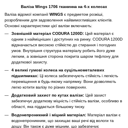
Валіза Wings 1706 тканинна на 4-х колесах
Валіза відомої компанії
WINGS
є предметом розкіші,
розробленим для задоволення найвимогливіших клієнтів.
Основні характеристики цієї валізи включають:
Зовнішній матеріал CODURA 1200D:
Цей матеріал є
одним з найміцніших і доступних на ринку. CODURA 1200D
відзначається високою стійкістю до стирання і погодних
умов. Внутрішня структура матеріалу робить його дуже
легким, а зовнішня сторона покрита шаром тефлону для
додаткової захисту.
4 великі гумові колеса на суцільнометалевих
підшипниках:
Ці колеса забезпечують стійкість і легкість
переміщення в будь-якому напрямку. Вони дозволяють
легко котити валізу по різних поверхнях.
Додатковий захист по кутах валізи:
Цей захист
забезпечує додаткову міцність і стійкість валізи, особливо в
області, яка піддається більшому тиску.
Водонепроникний і міцний матеріал:
Матеріал валізи є
водонепроникним, що захищає ваші речі від вологи та
дощу. Він також є дуже міцним, що забезпечує