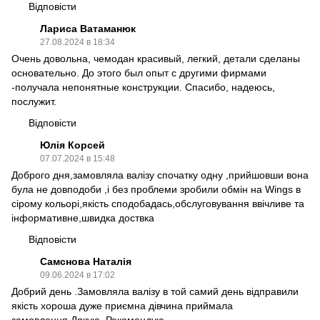
Відповісти
Лариса Ватаманюк
27.08.2024 в 18:34
Очень довольна, чемодан красивый, легкий, детали сделаны
основательно. До этого был опыт с другими фирмами
-получала непонятные конструкции. Спасибо, надеюсь,
послужит.
Відповісти
Юлія Корсей
07.07.2024 в 15:48
Доброго дня,замовляла валізу спочатку одну ,прийшовши вона
була не довподоби ,і без проблеми зробили обмін на Wings в
сірому кольорі,якість сподобадась,обслуговування ввічливе та
інформативне,швидка доствка
Відповісти
Самснова Наталія
09.06.2024 в 17:02
Добрий день .Замовляла валізу в той самий день відправили
якість хороша дуже приємна дівчина приймала