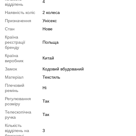
4
відділень
Наявність коліс
2 колеса
Призначення
Унісекс
Стан
Нове
Країна
реєстрації
Польща
бренду
Країна
Китай
виробник
Замок
Кодовий вбудований
Матеріал
Текстиль
Плечовий
Ні
ремінь
Регулювання
Так
розміру
Телескопічна
Так
ручка
Кількість
відділень на
3
блискавці