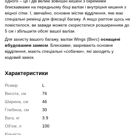
одного – це і дві великі зовнішні кишені з окремими
блискавками на передньому боці валізи і внутрішня кишеня з
міцної сітки. І, звичайно, основне містке відділення, яке має
спеціальні ремінці для фіксації багажу. А якщо раптом щось не
помістилося, ви завжди можете скористатися розширенням до
5 см і збільшити обсяг вашої валізи.
Для захисту вашого багажу, валізи Wings (Вінгс)
оснащені
вбудованим замком
. Блискавки, закривають основне
відділення, мають спеціальні «собачки», які заходять у
кодовий замок.
Характеристики
Розмір
L
Висота, см
76
Ширина, см
46
Глибина, см
30
Вага, кг
3.9
Об'єм, л
100
Кількість