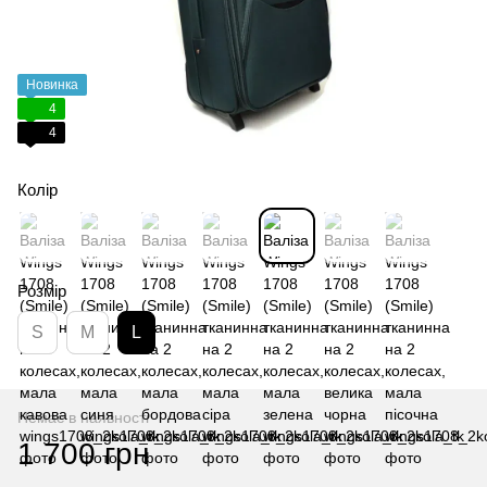
Новинка
4
4
Колір
Розмір
S
M
L
Немає в наявності
1 700 грн