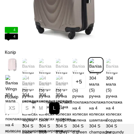
4
4
Колір
+5
Розмір
XS
S
M
L
Немає в наявності