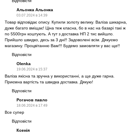
Відповісти
Альонка Альонка
03.07.2024 в 14:39
Товар відповідає опису. Купили золоту велику. Валіза шикарна,
дуже багато вміщає! Ціна теж класна, бо в нас на базарі такі ж
по 5500грн коштують. А тут з доставка НП 2 тис вийшло.
Прийшло швидко, десь за 3 дні!! Задоволені всім. Дякуємо
магазину. Процвітанню Вам!!! Будемо замовляти у вас ще!!
Відповісти
Olenka
19.06.2024 в 15:37
Валіза якісна та зручна у використанні, а ще дуже гарна.
Приємна вартість та швидка доставка. Дякую!
Відповісти
Рогачов павло
18.06.2024 в 17:49
Все супер
Відповісти
Ксенія