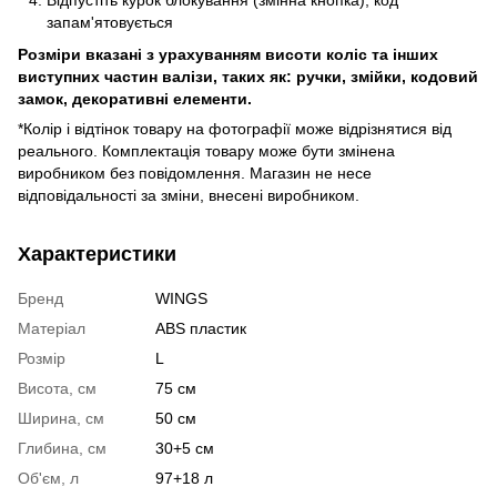
Відпустіть курок блокування (змінна кнопка), код
запам'ятовується
Розміри вказані з урахуванням висоти коліс та інших
виступних частин валізи, таких як: ручки, змійки, кодовий
замок, декоративні елементи.
*Колір і відтінок товару на фотографії може відрізнятися від
реального. Комплектація товару може бути змінена
виробником без повідомлення. Магазин не несе
відповідальності за зміни, внесені виробником.
Характеристики
Бренд
WINGS
Матеріал
ABS пластик
Розмір
L
Висота, см
75 см
Ширина, см
50 см
Глибина, см
30+5 см
Об'єм, л
97+18 л