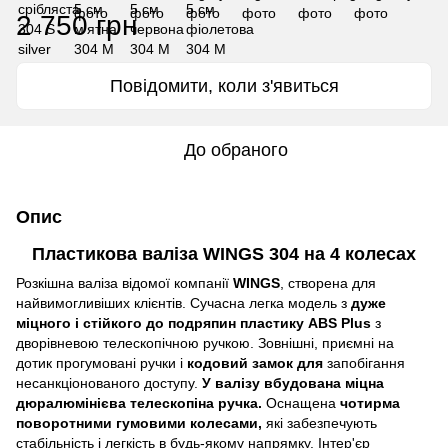
2 750 грн
Повідомити, коли з'явиться
До обраного
Опис
Пластикова валіза WINGS 304 на 4 колесах
Розкішна валіза відомої компанії
WINGS
, створена для
найвимогливіших клієнтів. Сучасна легка модель з
дуже
міцного і стійкого до подряпин пластику ABS Plus
з
дворівневою телескопічною ручкою. Зовнішні, приємні на
дотик прогумовані ручки і
кодовий замок для
запобігання
несанкціонованого доступу.
У валізу вбудована міцна
дюралюмінієва телескопіна ручка.
Оснащена
чотирма
поворотними гумовими колесами,
які забезпечують
стабільність і легкість в будь-якому напрямку. Інтер'єр