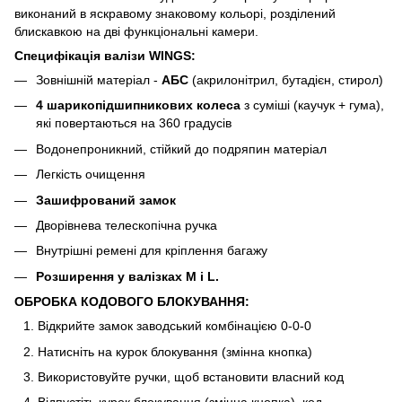
виконаний в яскравому знаковому кольорі, розділений
блискавкою на дві функціональні камери.
Специфікація валізи WINGS:
Зовнішній матеріал -
АБС
(акрилонітрил, бутадієн, стирол)
4 шарикопідшипникових колеса
з суміші (каучук + гума),
які повертаються на 360 градусів
Водонепроникний, стійкий до подряпин матеріал
Легкість очищення
Зашифрований замок
Дворівнева телескопічна ручка
Внутрішні ремені для кріплення багажу
Розширення у валізках M і L.
ОБРОБКА КОДОВОГО БЛОКУВАННЯ:
Відкрийте замок заводський комбінацією 0-0-0
Натисніть на курок блокування (змінна кнопка)
Використовуйте ручки, щоб встановити власний код