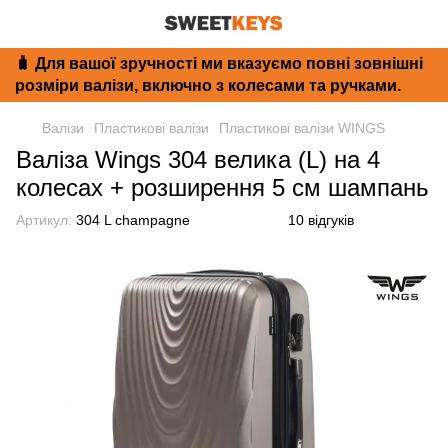
🧳 Для вашої зручності ми вказуємо повні зовнішні
розміри валізи, включно з колесами та ручками.
Валізи
Пластикові валізи
Пластикові валізи WINGS
Валіза Wings 304 велика (L) на 4
колесах + розширення 5 см шампань
Артикул:
304 L champagne
10 відгуків