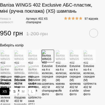
Валіза WINGS 402 Exclusive АБС-пластик,
міні (ручна поклажа) (XS) шампань
Немає в
Артикул: 402 XS
97 відгуків
наявності
champagne
950 грн
1 200 грн
Виберіть колір
Розмір
XS
S
M
L