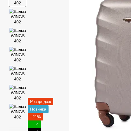
Розпродаж
Новинка
−21%
4