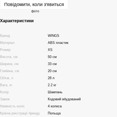
Повідомити, коли з'явиться
Характеристики
Бренд
WINGS
Матеріал
ABS пластик
Розмір
XS
Висота, см
50 см
Ширина, см
33 см
Глибина, см
20 см
Об'єм, л
28 л
Вага, кг
2.2 кг
Колір
Шампань
Замок
Кодовий вбудований
Наявність коліс
4 колеса
Країна реєстрації бренду
Польща