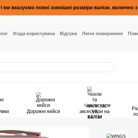
і ми вказуємо повні зовнішні розміри валізи, включно 
лог
Угода користувача
Відгуки
Легке повернення
Пове
Чохли та
Рю
умки
Дорожні кейси
аксесуари на
п
валізи