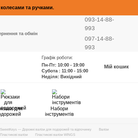
з колесами та ручками.
093-14-88-
993
рнення та обмін
097-14-88-
993
Графік роботи:
Пн-Пт: 10:00 - 19:00
Мій кошик
Субота : 11:00 - 15:00
Неділя: Вихідний
кзаки для
Набори
одорожей
інструментів
SweetKeys — Дорожні валізи для подорожей та відпочинку
Валізи
Пластикові валізи
Пластикові валізи WINGS