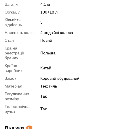
Вага, кг
4.1 кг
Об'єм, л
100+18 л
Кількість
3
відділень
Наявність коліс
4 подвійні колеса
Стан
Новий
Країна
реєстрації
Польща
бренду
Країна
Китай
виробник
Замок
Кодовий вбудований
Матеріал
Текстиль
Регулювання
Так
розміру
Телескопічна
Так
ручка
Відгуки
11