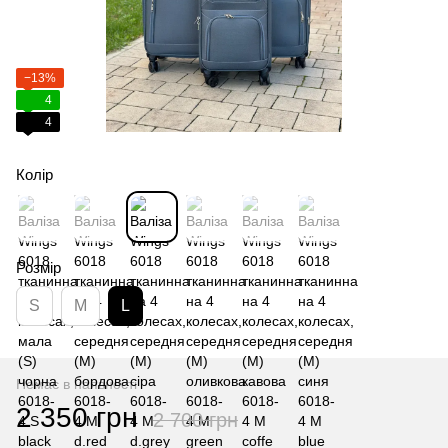
−13%
4
4
Колір
Розмір
S
M
L
Немає в наявності
2 350 грн
2 700 грн