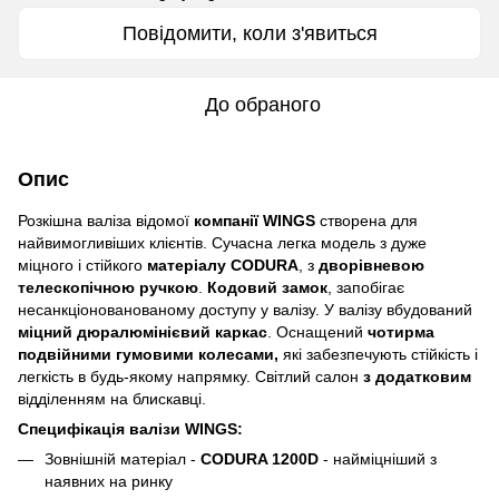
Повідомити, коли з'явиться
До обраного
Опис
Розкішна валіза відомої
компанії WINGS
створена для
найвимогливіших клієнтів. Сучасна легка модель з дуже
міцного і стійкого
матеріалу CODURA
, з
дворівневою
телескопічною ручкою
.
Кодовий замок
, запобігає
несанкціонованованому доступу у валізу. У валізу вбудований
міцний дюралюмінієвий каркас
. Оснащений
чотирма
подвійними гумовими колесами,
які забезпечують стійкість і
легкість в будь-якому напрямку. Світлий салон
з додатковим
відділенням на блискавці.
Специфікація валізи WINGS:
Зовнішній матеріал -
CODURA 1200D
- найміцніший з
наявних на ринку