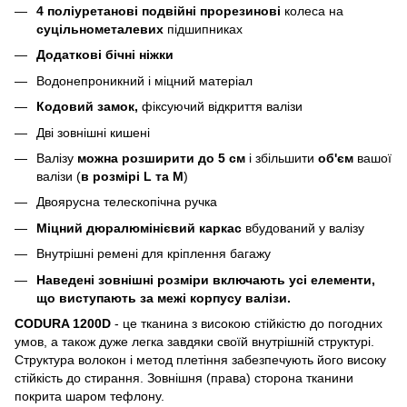
4 поліуретанові подвійні
прорезинові
колеса на
суцільнометалевих
підшипниках
Додаткові бічні ніжки
Водонепроникний і міцний матеріал
Кодовий замок,
фіксуючий відкриття валізи
Дві зовнішні кишені
Валізу
можна розширити
до 5 см
і збільшити
об'єм
вашої
валізи (
в розмірі L та M
)
Двоярусна телескопічна ручка
Міцний дюралюмінієвий каркас
вбудований у валізу
Внутрішні ремені для кріплення багажу
Наведені зовнішні розміри включають усі елементи,
що виступають за межі корпусу валізи.
CODURA 1200D
- це тканина з високою стійкістю до погодних
умов, а також дуже легка завдяки своїй внутрішній структурі.
Структура волокон і метод плетіння забезпечують його високу
стійкість до стирання. Зовнішня (права) сторона тканини
покрита шаром тефлону.