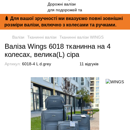
🧳 Для вашої зручності ми вказуємо повні зовнішні
розміри валізи, включно з колесами та ручками.
Валізи
Тканинні валізи
Тканинні валізи WINGS
Валіза Wings 6018 тканинна на 4
колесах, велика(L) сіра
Артикул:
6018-4 L d.grey
11 відгуків