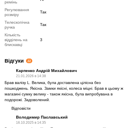
ремінь
Регулювання
Так
розміру
Телескопічна
Так
ручка
Кількість
відділень на
3
блискавці
Відгуки
22
Карпенко Андрій Михайлович
21.01.2026 в 14:38
Брав валізу L. Велика, була доставлена цілісна без
пошкоджень. Якісна. Замки якісні, колеса міцні. Брав в цьому ж
магазині сумку велику - також якісна, була випробувана в
подорожі. Задоволений.
Відповісти
Володимир Паславський
16.10.2025 в 14:35