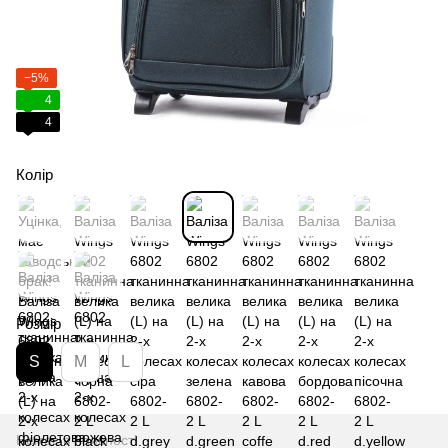
−5%
4
4
Колір
Розмір
S
M
L
Немає в наявності