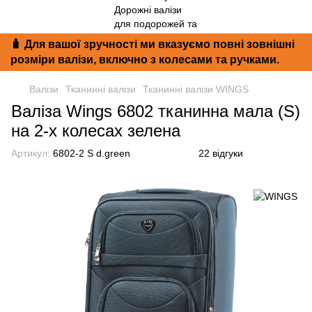
🧳 Для вашої зручності ми вказуємо повні зовнішні
розміри валізи, включно з колесами та ручками.
Валізи
Тканинні валізи
Тканинні валізи WINGS
Валіза Wings 6802 тканинна мала (S)
на 2-х колесах зелена
Артикул:
6802-2 S d.green
22 відгуки