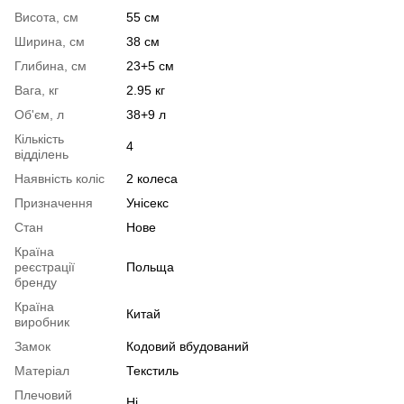
Висота, см
55 см
Ширина, см
38 см
Глибина, см
23+5 см
Вага, кг
2.95 кг
Об'єм, л
38+9 л
Кількість
4
відділень
Наявність коліс
2 колеса
Призначення
Унісекс
Стан
Нове
Країна
реєстрації
Польща
бренду
Країна
Китай
виробник
Замок
Кодовий вбудований
Матеріал
Текстиль
Плечовий
Ні