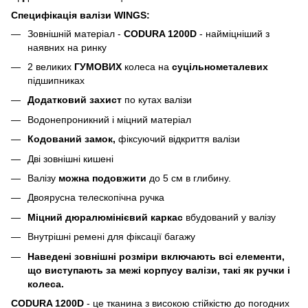
Специфікація валізи WINGS:
Зовнішній матеріал -
CODURA 1200D
- найміцніший з
наявних на ринку
2 великих
ГУМОВИХ
колеса на
суцільнометалевих
підшипниках
Додатковий захист
по кутах валізи
Водонепроникний і міцний матеріал
Кодований замок,
фіксуючий відкриття валізи
Дві зовнішні кишені
Валізу
можна подовжити
до 5 см в глибину.
Двоярусна телескопічна ручка
Міцний дюралюмінієвий
каркас
вбудований у валізу
Внутрішні ремені для фіксації багажу
Наведені зовнішні розміри включають всі елементи,
що виступають за межі корпусу валізи, такі як ручки і
колеса.
CODURA 1200D
- це тканина з високою стійкістю до погодних