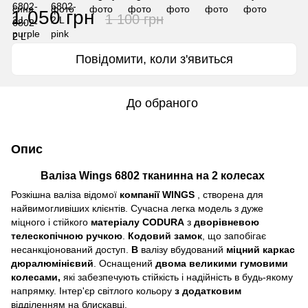
1 050 грн
1 100 грн
Повідомити, коли з'явиться
До обраного
Опис
Валіза Wings 6802 тканинна на 2 колесах
Розкішна валіза відомої
компанії WINGS
, створена для
найвимогливіших клієнтів. Сучасна легка модель з дуже
міцного і стійкого
матеріалу CODURA
з
дворівневою
телескопічною ручкою
.
Кодовий замок
, що запобігає
несанкціонований доступ.
В
валізу вбудований
міцний каркас
дюралюмінієвий
. Оснащений
двома великими гумовими
колесами,
які забезпечують стійкість і надійність в будь-якому
напрямку. Інтер'єр світлого кольору
з додатковим
відділенням на блискавці.