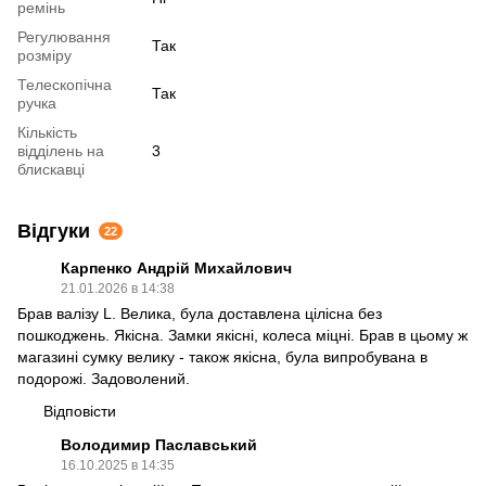
ремінь
Регулювання
Так
розміру
Телескопічна
Так
ручка
Кількість
відділень на
3
блискавці
Відгуки
22
Карпенко Андрій Михайлович
21.01.2026 в 14:38
Брав валізу L. Велика, була доставлена цілісна без
пошкоджень. Якісна. Замки якісні, колеса міцні. Брав в цьому ж
магазині сумку велику - також якісна, була випробувана в
подорожі. Задоволений.
Відповісти
Володимир Паславський
16.10.2025 в 14:35