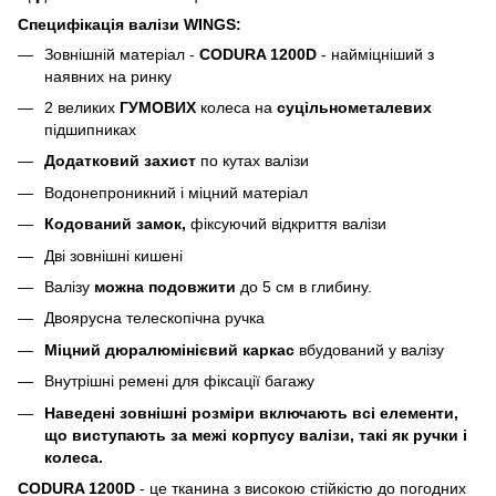
Специфікація валізи WINGS:
Зовнішній матеріал -
CODURA 1200D
- найміцніший з
наявних на ринку
2 великих
ГУМОВИХ
колеса на
суцільнометалевих
підшипниках
Додатковий захист
по кутах валізи
Водонепроникний і міцний матеріал
Кодований замок,
фіксуючий відкриття валізи
Дві зовнішні кишені
Валізу
можна подовжити
до 5 см в глибину.
Двоярусна телескопічна ручка
Міцний дюралюмінієвий
каркас
вбудований у валізу
Внутрішні ремені для фіксації багажу
Наведені зовнішні розміри включають всі елементи,
що виступають за межі корпусу валізи, такі як ручки і
колеса.
CODURA 1200D
- це тканина з високою стійкістю до погодних