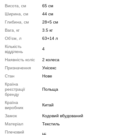
Висота, см
65 см
Ширина, см
44 см
Глибина, см
28+5 см
Вага, кг
3.5 кг
Об'єм, л
63+14 л
Кількість
4
відділень
Наявність коліс
2 колеса
Призначення
Унісекс
Стан
Нове
Країна
реєстрації
Польща
бренду
Країна
Китай
виробник
Замок
Кодовий вбудований
Матеріал
Текстиль
Плечовий
Ні