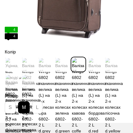
4
4
Колір
Розмір
S
M
L
Немає в наявності