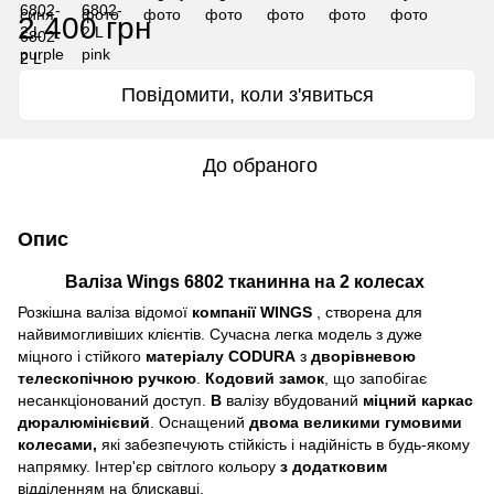
2 400 грн
Повідомити, коли з'явиться
До обраного
Опис
Валіза Wings 6802 тканинна на 2 колесах
Розкішна валіза відомої
компанії WINGS
, створена для
найвимогливіших клієнтів. Сучасна легка модель з дуже
міцного і стійкого
матеріалу CODURA
з
дворівневою
телескопічною ручкою
.
Кодовий замок
, що запобігає
несанкціонований доступ.
В
валізу вбудований
міцний каркас
дюралюмінієвий
. Оснащений
двома великими гумовими
колесами,
які забезпечують стійкість і надійність в будь-якому
напрямку. Інтер'єр світлого кольору
з додатковим
відділенням на блискавці.