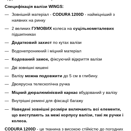
Специфікація валізи WINGS:
Зовнішній матеріал -
CODURA 1200D
- найміцніший з
наявних на ринку
2 великих
ГУМОВИХ
колеса на
суцільнометалевих
підшипниках
Додатковий захист
по кутах валізи
Водонепроникний і міцний матеріал
Кодований замок,
фіксуючий відкриття валізи
Дві зовнішні кишені
Валізу
можна подовжити
до 5 см в глибину.
Двоярусна телескопічна ручка
Міцний дюралюмінієвий
каркас
вбудований у валізу
Внутрішні ремені для фіксації багажу
Наведені зовнішні розміри включають всі елементи,
що виступають за межі корпусу валізи, такі як ручки і
колеса.
CODURA 1200D
- це тканина з високою стійкістю до погодних