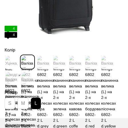
4
4
Колір
Розмір
S
M
L
Немає в наявності