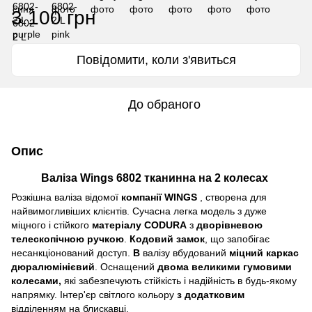
3 100 грн
Повідомити, коли з'явиться
До обраного
Опис
Валіза Wings 6802 тканинна на 2 колесах
Розкішна валіза відомої
компанії WINGS
, створена для
найвимогливіших клієнтів. Сучасна легка модель з дуже
міцного і стійкого
матеріалу CODURA
з
дворівневою
телескопічною ручкою
.
Кодовий замок
, що запобігає
несанкціонований доступ.
В
валізу вбудований
міцний каркас
дюралюмінієвий
. Оснащений
двома великими гумовими
колесами,
які забезпечують стійкість і надійність в будь-якому
напрямку. Інтер'єр світлого кольору
з додатковим
відділенням на блискавці.