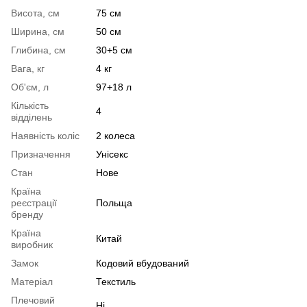
Висота, см
75 см
Ширина, см
50 см
Глибина, см
30+5 см
Вага, кг
4 кг
Об'єм, л
97+18 л
Кількість
4
відділень
Наявність коліс
2 колеса
Призначення
Унісекс
Стан
Нове
Країна
реєстрації
Польща
бренду
Країна
Китай
виробник
Замок
Кодовий вбудований
Матеріал
Текстиль
Плечовий
Ні