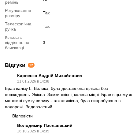
ремінь
Регулювання
Так
розміру
Телескопічна
Так
ручка
Кількість
відділень на
3
блискавці
Відгуки
22
Карпенко Андрій Михайлович
21.01.2026 в 14:38
Брав валізу L. Велика, була доставлена цілісна без
пошкоджень. Якісна. Замки якісні, колеса міцні. Брав в цьому ж
магазині сумку велику - також якісна, була випробувана в
подорожі. Задоволений.
Відповісти
Володимир Паславський
16.10.2025 в 14:35