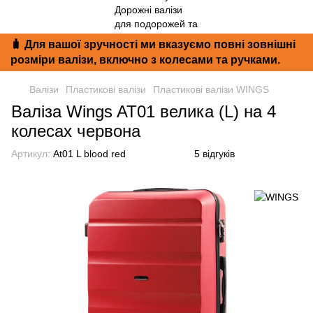
🧳 Для вашої зручності ми вказуємо повні зовнішні
розміри валізи, включно з колесами та ручками.
Валізи
Пластикові валізи
Пластикові валізи WINGS
Валіза Wings AT01 велика (L) на 4
колесах червона
Артикул:
At01 L blood red
5 відгуків