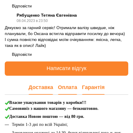
Відповісти
Рябущенко Тетяна Євгенівна
08.04.2023 в 23:50
Дякуємо за гарний сервіс! Отримали валізу швидше, ніж
планували, бо Оксана встигла відправити посилку до вечора)
І сумка повністю відповідає моїм очікуванням: якісна, легка,
така як в описі! Лайк)
Відповісти
Написати відгук
Доставка
Оплата
Гарантія
Власне упакування товарів у коробки!!!
Самовивіз з нашого магазину — безкоштовно.
Доставка Новою поштою
— від 80 грн.
Термін 1-3 дні по всій Україні;
Замовлення оплачені до 14:30, будут відправлені того ж дня;