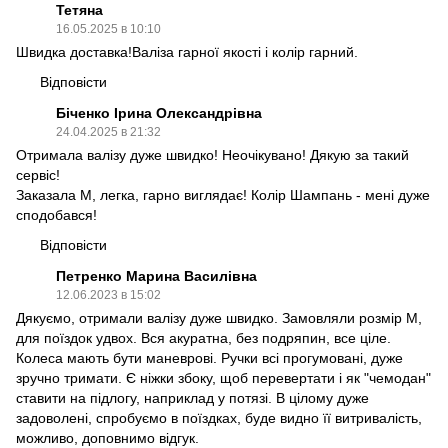
Тетяна
16.05.2025 в 10:10
Швидка доставка!Валіза гарної якості і колір гарний.
Відповісти
Біченко Ірина Олександрівна
24.04.2025 в 21:32
Отримала валізу дуже швидко! Неочікувано! Дякую за такий
сервіс!
Заказала М, легка, гарно виглядає! Колір Шампань - мені дуже
сподобався!
Відповісти
Петренко Марина Василівна
12.06.2023 в 15:02
Дякуємо, отримали валізу дуже швидко. Замовляли розмір М,
для поїздок удвох. Вся акуратна, без подряпин, все ціле.
Колеса мають бути маневрові. Ручки всі прогумовані, дуже
зручно тримати. Є ніжки збоку, щоб перевертати і як "чемодан"
ставити на підлогу, наприклад у потязі. В цілому дуже
задоволені, спробуємо в поїздках, буде видно її витривалість,
можливо, доповнимо відгук.