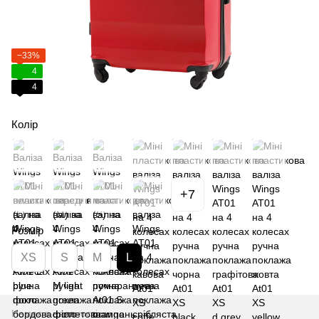
−33%
4
4
Колір
+7
Розмір
XS
S
M
L
Немає в наявності