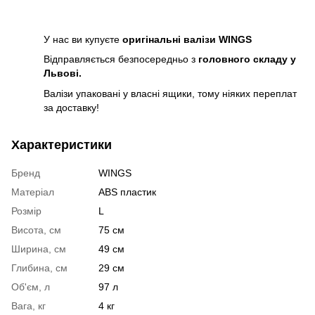
У нас ви купуєте
оригінальні валізи WINGS
Відправляється безпосередньо з
головного складу у
Львові.
Валізи упаковані у власні ящики, тому ніяких переплат
за доставку!
Характеристики
Бренд
WINGS
Матеріал
ABS пластик
Розмір
L
Висота, см
75 см
Ширина, см
49 см
Глибина, см
29 см
Об'єм, л
97 л
Вага, кг
4 кг