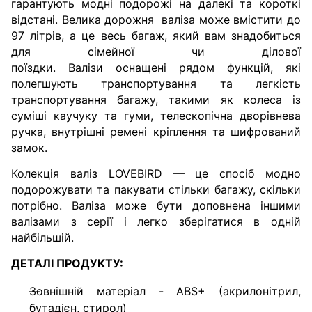
гарантують модні подорожі на далекі та короткі
відстані.
Велика дорожня
валіза
може вмістити до
97 літрів, а це весь багаж, який вам знадобиться
для сімейної чи ділової
поїздки.
Валізи
оснащені рядом функцій, які
полегшують транспортування та легкість
транспортування багажу, такими як колеса із
суміші каучуку та гуми, телескопічна дворівнева
ручка, внутрішні ремені кріплення та шифрований
замок.
Колекція валіз LOVEBIRD — це спосіб модно
подорожувати та пакувати стільки багажу, скільки
потрібно.
Валіза може бути доповнена іншими
валізами з серії і легко зберігатися в одній
найбільшій.
ДЕТАЛІ ПРОДУКТУ:
Зовнішній матеріал - ABS+ (акрилонітрил,
бутадієн, стирол)