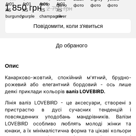
1 850 грн
2 750 грн
Повідомити, коли з'явиться
До обраного
Опис
Канарково-жовтий, спокійний м'ятний, брудно-
рожевий або елегантний бордовий - ось лише
деякі приклади кольорів
валіз LOVEBIRD.
Лінія валіз LOVEBIRD - це аксесуари, створені з
пристрастю в дусі сучасних тенденцій і
повсякденних уподобань мандрівників.
Валізи
LOVEBIRD особливо люблять молоді жінки та
юнаки, а їх мінімалістична форма та цікаві кольори