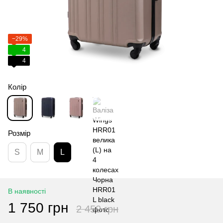
−29%
4
4
Колір
Розмір
S
M
L
В наявності
1 750 грн
2 450 грн