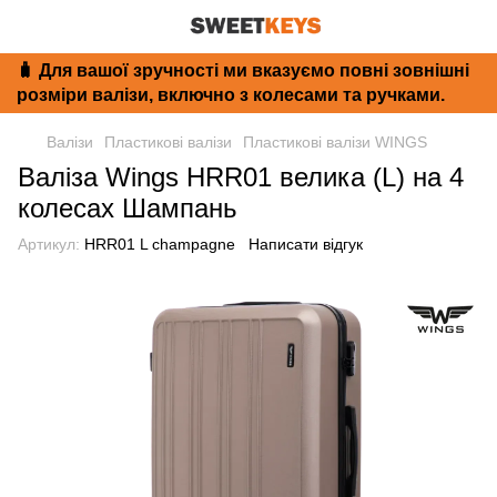
🧳 Для вашої зручності ми вказуємо повні зовнішні
розміри валізи, включно з колесами та ручками.
Валізи
Пластикові валізи
Пластикові валізи WINGS
Валіза Wings HRR01 велика (L) на 4
колесах Шампань
Артикул:
HRR01 L champagne
Написати відгук