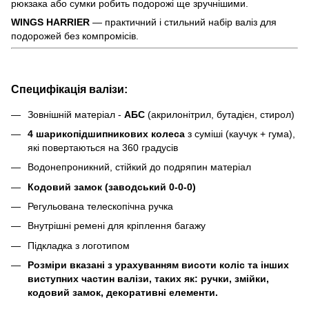
рюкзака або сумки робить подорожі ще зручнішими.
WINGS HARRIER
— практичний і стильний набір валіз для
подорожей без компромісів.
Специфікація валізи:
Зовнішній матеріал -
АБС
(акрилонітрил, бутадієн, стирол)
4 шарикопідшипникових колеса
з суміші (каучук + гума),
які повертаються на 360 градусів
Водонепроникний, стійкий до подряпин матеріал
Кодовий замок (заводський 0-0-0)
Регульована телескопічна ручка
Внутрішні ремені для кріплення багажу
Підкладка з логотипом
Розміри вказані з урахуванням висоти коліс та інших
виступних частин валізи, таких як: ручки, змійки,
кодовий замок, декоративні елементи.