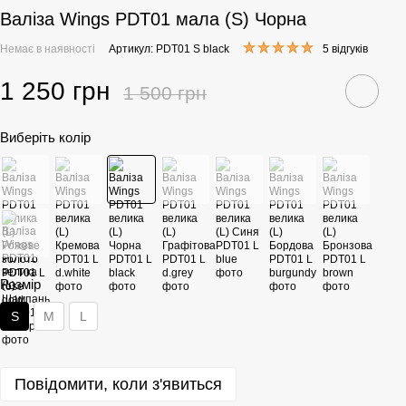
Валіза Wings PDT01 мала (S) Чорна
Немає в наявності
Артикул: PDT01 S black
5 відгуків
1 250 грн
1 500 грн
Виберіть колір
Розмір
S
M
L
Повідомити, коли з'явиться