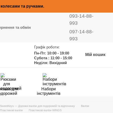
з колесами та ручками.
093-14-88-
993
рнення та обмін
097-14-88-
993
Графік роботи:
Пн-Пт: 10:00 - 19:00
Мій кошик
Субота : 11:00 - 15:00
Неділя: Вихідний
кзаки для
Набори
одорожей
інструментів
SweetKeys — Дорожні валізи для подорожей та відпочинку
Валізи
Пластикові валізи
Пластикові валізи WINGS