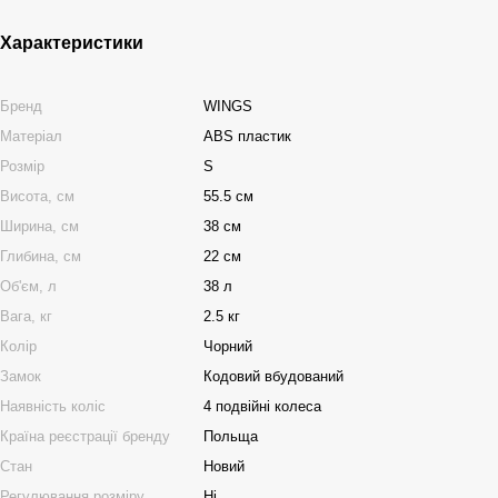
Характеристики
Бренд
WINGS
Матеріал
ABS пластик
Розмір
S
Висота, см
55.5 см
Ширина, см
38 см
Глибина, см
22 см
Об'єм, л
38 л
Вага, кг
2.5 кг
Колір
Чорний
Замок
Кодовий вбудований
Наявність коліс
4 подвійні колеса
Країна реєстрації бренду
Польща
Стан
Новий
Регулювання розміру
Ні