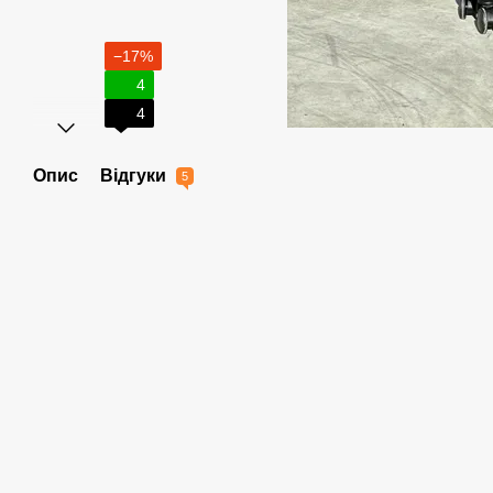
−17%
4
4
Опис
Відгуки
5