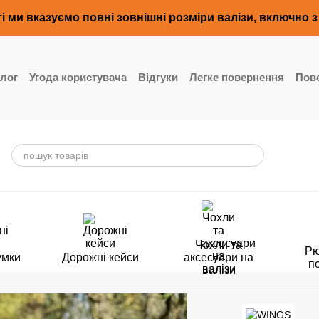
і ми вказуємо повні зовнішні розміри валізи, включно 
лог
Угода користувача
Відгуки
Легке повернення
Пове
Чохли та
Рю
умки
Дорожні кейси
аксесуари на
п
валізи