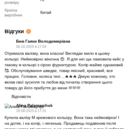
розміру
Країна
Китай
виробник
Відгуки
5
Бем Гаянэ Володимирівна
06.10.2025 в 17:54
Отримала валізку, вона класна! Виглядає мило в цьому
кольорі. Неймовірно жіночна 😍. Я для неї ще ламовила кейс у
такому ж кольорі з сірою фурнитурою. Колір майже однаковий
🥰. Обслуговування швидке, товар якісний, красивий, все
працює. Головне, колеса тихі....🔥🔥🔥 Дякую кожному, хто
вклав свої зусилля та любов від початку створення цього
товару до його прибуття до мене 🫶🫶🫶
Відповісти
Аlina Palamarchuk
29.08.2025 в 17:31
Купила валізу М кремового кольору. Вона така неймовірна! І
на дотик, і на колір, і легенька. Продавець подзвонив після
заказу через дві хвилини, а на наступний день я вже її забрала