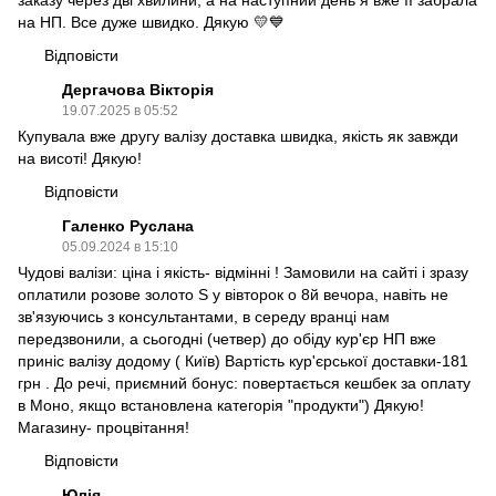
на НП. Все дуже швидко. Дякую 💛💙
Відповісти
Дергачова Вікторія
19.07.2025 в 05:52
Купувала вже другу валізу доставка швидка, якість як завжди
на висоті! Дякую!
Відповісти
Галенко Руслана
05.09.2024 в 15:10
Чудові валізи: ціна і якість- відмінні ! Замовили на сайті і зразу
оплатили розове золото S у вівторок о 8й вечора, навіть не
зв'язуючись з консультантами, в середу вранці нам
передзвонили, а сьогодні (четвер) до обіду кур'єр НП вже
приніс валізу додому ( Київ) Вартість кур'єрської доставки-181
грн . До речі, приємний бонус: повертається кешбек за оплату
в Моно, якщо встановлена категорія "продукти") Дякую!
Магазину- процвітання!
Відповісти
Юлія