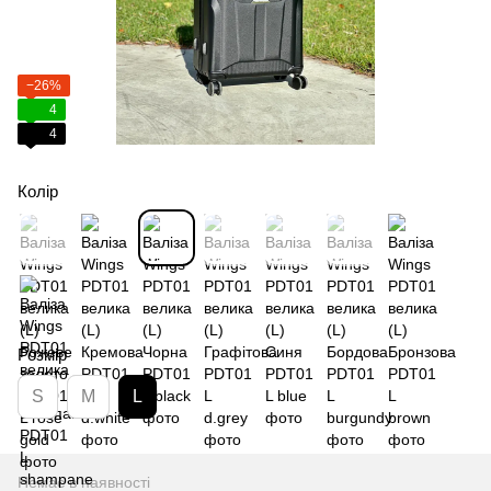
−26%
4
4
Колір
Розмір
S
M
L
Немає в наявності