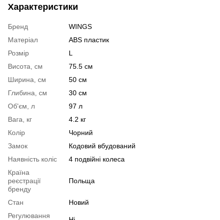
Характеристики
Бренд
WINGS
Матеріал
ABS пластик
Розмір
L
Висота, см
75.5 см
Ширина, см
50 см
Глибина, см
30 см
Об'єм, л
97 л
Вага, кг
4.2 кг
Колір
Чорний
Замок
Кодовий вбудований
Наявність коліс
4 подвійні колеса
Країна
реєстрації
Польща
бренду
Стан
Новий
Регулювання
Ні