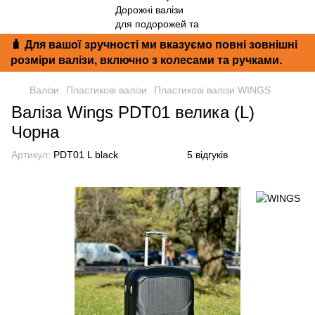
🧳 Для вашої зручності ми вказуємо повні зовнішні
розміри валізи, включно з колесами та ручками.
Валізи
Пластикові валізи
Пластикові валізи WINGS
Валіза Wings PDT01 велика (L)
Чорна
Артикул:
PDT01 L black
5 відгуків