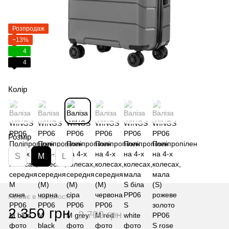
Розпродаж
−13%
4
4
Колір
Розмір
S
M
L
Немає в наявності
2 350 грн
2 700 грн