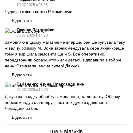
19.07.2025 в 08:58
Чудова і якісна валіза.Рекомендую.
Відповісти
Оксана Загоруйко
05.07.2025 в 14:20
Замовляю в цьому магазині не вперше, раніше купувала таку
ж валізу розміру М. Вона зарекомендувала себе якнайкраще
тому я вирішила замовити ще й S. Все оперативно,
передзвонили одразу, уточнили деталі, відправили в той же
день. Отримала, валіза супер! Дякую)
Відповісти
Табаченко Аліна Олександрівна
01.06.2025 в 15:00
Дякую за швидку обробку замовлення, та доставку. Образу
порекомендувала подрузі, яка теж дуже задоволена.
Чемодани зе бест.
Відповісти
Ще 5 відгуків