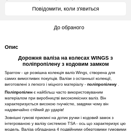
Повідомити, коли з'явиться
До обраного
Опис
Дорожня валіза на колесах WINGS з
поліпропілену з кодовим замком
Sparrow - це розкішна колекція валіз Wings, створена для
самих вимогливих покупців. Валізи з останньої колекції,
виготовлені з легкого і міцного матеріалу -
поліпропілену
.
Поліпропілен
є найбільш часто використовуваним
матеріалом при виробництві високоякісних валіз. Він
характеризується високою гнучкістю, завдяки чому він
надзвичайно стійкий до ударів!
Зовнішні гумові приємні на дотик ручки і кодовий замок з
інтегрованою у валізу системою TSA - ось що характеризує цю
модель. Валіза обладнана 4 подвійними обертовими гумовими