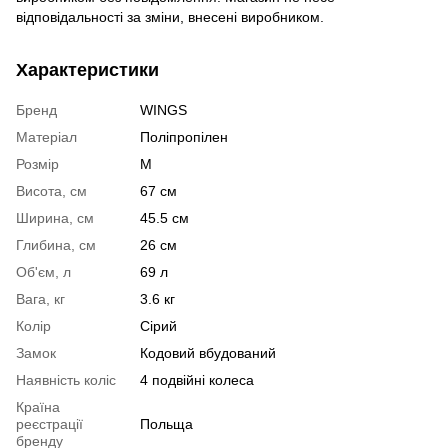
відповідальності за зміни, внесені виробником.
Характеристики
Бренд
WINGS
Матеріал
Поліпропілен
Розмір
M
Висота, см
67 см
Ширина, см
45.5 см
Глибина, см
26 см
Об'єм, л
69 л
Вага, кг
3.6 кг
Колір
Сірий
Замок
Кодовий вбудований
Наявність коліс
4 подвійні колеса
Країна
реєстрації
Польща
бренду