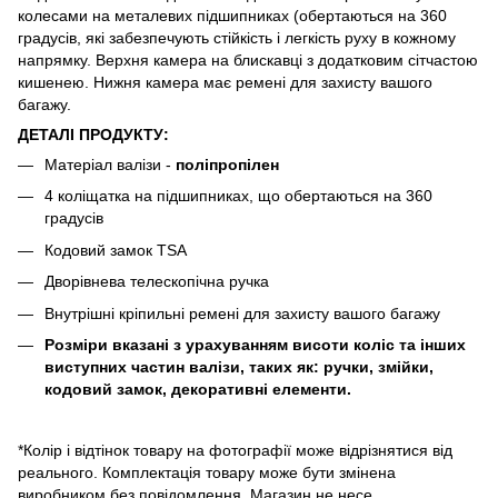
колесами на металевих підшипниках (обертаються на 360
градусів, які забезпечують стійкість і легкість руху в кожному
напрямку. Верхня камера на блискавці з додатковим сітчастою
кишенею. Нижня камера має ремені для захисту вашого
багажу.
ДЕТАЛІ ПРОДУКТУ:
Матеріал валізи -
поліпропілен
4 коліщатка на підшипниках, що обертаються на 360
градусів
Кодовий замок TSA
Дворівнева телескопічна ручка
Внутрішні кріпильні ремені для захисту вашого багажу
Розміри вказані з урахуванням висоти коліс та інших
виступних частин валізи, таких як: ручки, змійки,
кодовий замок, декоративні елементи.
*Колір і відтінок товару на фотографії може відрізнятися від
реального. Комплектація товару може бути змінена
виробником без повідомлення. Магазин не несе