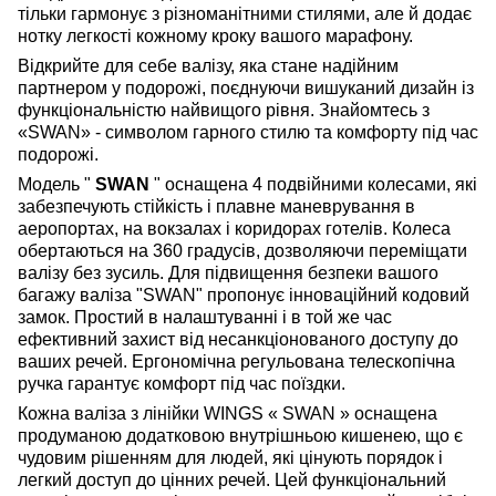
тільки гармонує з різноманітними стилями, але й додає
нотку легкості кожному кроку вашого марафону.
Відкрийте для себе валізу, яка стане надійним
партнером у подорожі, поєднуючи вишуканий дизайн із
функціональністю найвищого рівня. Знайомтесь з
«SWAN» - символом гарного стилю та комфорту під час
подорожі.
Модель "
SWAN
" оснащена 4 подвійними колесами, які
забезпечують стійкість і плавне маневрування в
аеропортах, на вокзалах і коридорах готелів. Колеса
обертаються на 360 градусів, дозволяючи переміщати
валізу без зусиль. Для підвищення безпеки вашого
багажу валіза "SWAN" пропонує інноваційний кодовий
замок. Простий в налаштуванні і в той же час
ефективний захист від несанкціонованого доступу до
ваших речей. Ергономічна регульована телескопічна
ручка гарантує комфорт під час поїздки.
Кожна валіза з лінійки WINGS « SWAN » оснащена
продуманою додатковою внутрішньою кишенею, що є
чудовим рішенням для людей, які цінують порядок і
легкий доступ до цінних речей. Цей функціональний