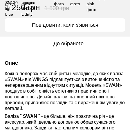
1 250 грн
1 500 грн
Повідомити, коли з'явиться
До обраного
Опис
Кожна подорож має свій ритм і мелодію, до яких валіза
«SWAN» від WINGS підлаштується з витонченістю та
неперевершеним відчуттям ситуації. Модель «SWAN»
поєднує в собі тонкість естетики з практичністю і
довговічністю. Дизайн валізи, натхненний ніжністю
природи, приваблює погляди та є вираженням уваги до
деталей.
Валіза "
SWAN
" - це більше, ніж практична річ - це
аксесуар, який ідеально доповнює образ сучасного
мандрівника. Завдяки пастельним кольорам він не