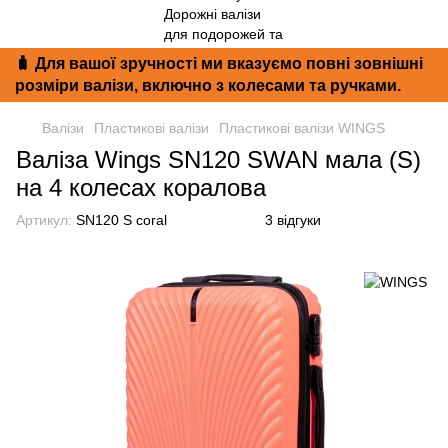
🧳 Для вашої зручності ми вказуємо повні зовнішні
розміри валізи, включно з колесами та ручками.
Валізи
Пластикові валізи
Пластикові валізи WINGS
Валіза Wings SN120 SWAN мала (S)
на 4 колесах коралова
Артикул:
SN120 S coral
3 відгуки