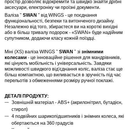
простір дозволяє відокремити та швидко знайти дрібні
аксесуари, електроніку чи проїзні документи.
Валіза "
SWAN
" від WINGS - це поєднання
функціональності, безпеки та витонченого дизайну.
Незалежно від того, збираєтеся ви на короткі вихідні
або в більш тривалу подорож - «SWAN» буде надійним
супутником, додаючи класу кожній поїздці.
Міні (
XS
) валіза WINGS "
SWAN
" зі
знімними
колесами
- це інноваційне рішення для мандрівників,
які цінують мобільність і універсальність. Завдяки
можливості швидкого від'єднання коліс, валіза стає ще
більш компактною, що виливається в зручність під час
перельотів з обмеженнями розміру ручної поклажі.
ДЕТАЛІ ПРОДУКТУ:
Зовнішній матеріал - ABS+ (акрилонітрил, бутадієн,
стирол)
4 подвійних шарикопідшипників і знімних колеса, які
обертаються на 360 градусів