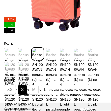
−17%
4
4
Колір
Розмір
XS
S
M
L
Немає в наявності