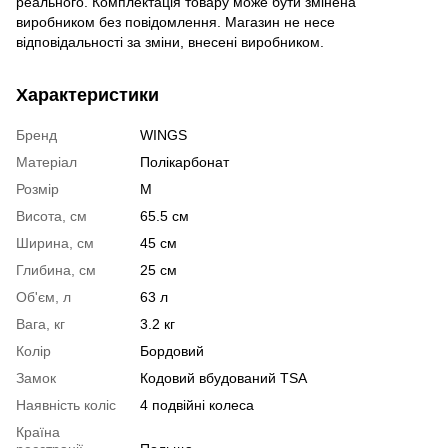
реального. Комплектація товару може бути змінена
виробником без повідомлення. Магазин не несе
відповідальності за зміни, внесені виробником.
Характеристики
Бренд
WINGS
Матеріал
Полікарбонат
Розмір
M
Висота, см
65.5 см
Ширина, см
45 см
Глибина, см
25 см
Об'єм, л
63 л
Вага, кг
3.2 кг
Колір
Бордовий
Замок
Кодовий вбудований TSA
Наявність коліс
4 подвійні колеса
Країна