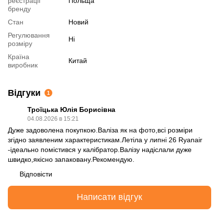
реєстрації
Польща
бренду
Стан
Новий
Регулювання
Ні
розміру
Країна
Китай
виробник
Відгуки
1
Троїцька Юлія Борисівна
04.08.2026 в 15:21
Дуже задоволена покупкою.Валіза як на фото,всі розміри
згідно заявленим характеристикам.Летіла у липні 26 Ryanair
-ідеально помістився у калібратор.Валізу надіслали дуже
швидко,якісно запаковану.Рекомендую.
Відповісти
Написати відгук