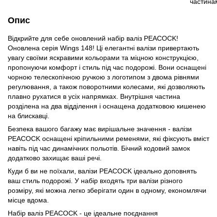
Опис
Відкрийте для себе оновлений набір валіз PEACOCK!
Оновлена серія
Wings 148!
Ці елегантні валізи привертають
увагу своїми яскравими кольорами та міцною конструкцією,
пропонуючи комфорт і стиль під час подорожі. Вони оснащені
чорною телескопічною ручкою з логотипом з двома рівнями
регулювання, а також поворотними колесами, які дозволяють
плавно рухатися в усіх напрямках. Внутрішня частина
розділена на два відділення і оснащена додатковою кишенею
на блискавці.
Безпека вашого багажу має вирішальне значення - валізи
PEACOCK оснащені кріпильними ременями, які фіксують вміст
навіть під час динамічних польотів. Бічний кодовий замок
додатково захищає ваші речі.
Куди б ви не поїхали, валізи PEACOCK ідеально доповнять
ваш стиль подорожі. У набір входять три валізи різного
розміру, які можна легко зберігати один в одному, економлячи
місце вдома.
Набір валіз PEACOCK - це ідеальне поєднання