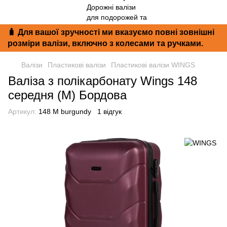
🧳 Для вашої зручності ми вказуємо повні зовнішні
розміри валізи, включно з колесами та ручками.
Валізи
Пластикові валізи
Пластикові валізи WINGS
Валіза з полікарбонату Wings 148
середня (M) Бордова
Артикул:
148 M burgundy
1 відгук