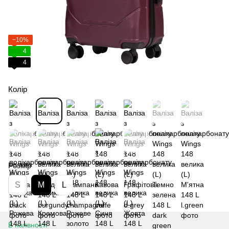
−10%
4
4
Колір
Розмір
S
M
L
В наявності