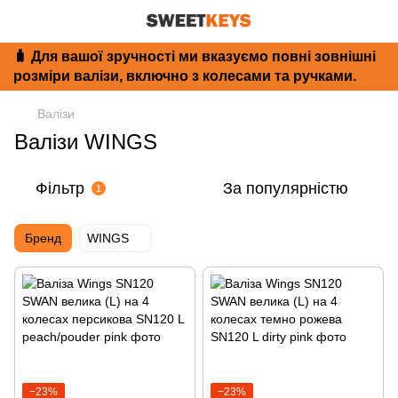
🧳 Для вашої зручності ми вказуємо повні зовнішні
розміри валізи, включно з колесами та ручками.
Валізи
Валізи WINGS
Фільтр
За популярністю
1
Бренд
WINGS
−23%
−23%