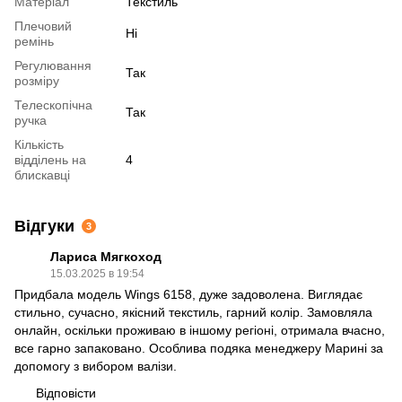
Матеріал
Текстиль
Плечовий
Ні
ремінь
Регулювання
Так
розміру
Телескопічна
Так
ручка
Кількість
відділень на
4
блискавці
Відгуки
3
Лариса Мягкоход
15.03.2025 в 19:54
Придбала модель Wings 6158, дуже задоволена. Виглядає
стильно, сучасно, якісний текстиль, гарний колір. Замовляла
онлайн, оскільки проживаю в іншому регіоні, отримала вчасно,
все гарно запаковано. Особлива подяка менеджеру Марині за
допомогу з вибором валізи.
Відповісти