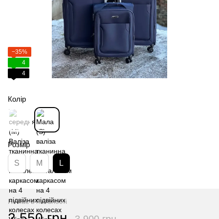
−35%
4
4
Колір
Розмір
S
M
L
Немає в наявності
2 550 грн
3 900 грн