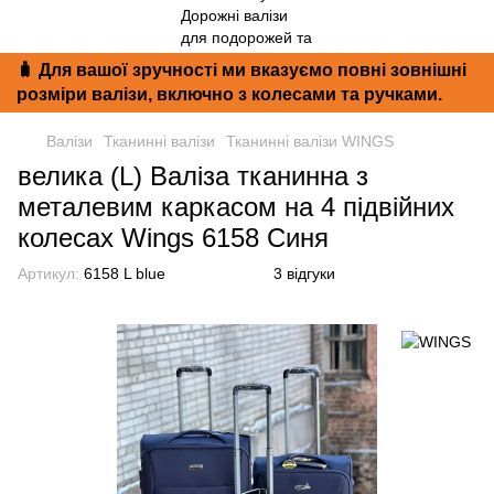
🧳 Для вашої зручності ми вказуємо повні зовнішні
розміри валізи, включно з колесами та ручками.
Валізи
Тканинні валізи
Тканинні валізи WINGS
велика (L) Валіза тканинна з
металевим каркасом на 4 підвійних
колесах Wings 6158 Синя
Артикул:
6158 L blue
3 відгуки