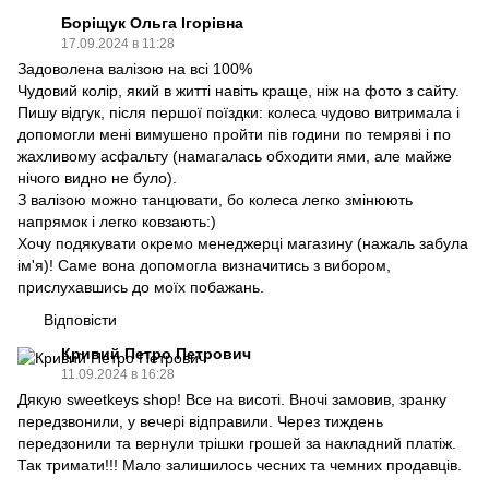
Боріщук Ольга Ігорівна
17.09.2024 в 11:28
Задоволена валізою на всі 100%
Чудовий колір, який в житті навіть краще, ніж на фото з сайту.
Пишу відгук, після першої поїздки: колеса чудово витримала і
допомогли мені вимушено пройти пів години по темряві і по
жахливому асфальту (намагалась обходити ями, але майже
нічого видно не було).
З валізою можно танцювати, бо колеса легко змінюють
напрямок і легко ковзають:)
Хочу подякувати окремо менеджерці магазину (нажаль забула
ім'я)! Саме вона допомогла визначитись з вибором,
прислухавшись до моїх побажань.
Відповісти
Кривий Петро Петрович
11.09.2024 в 16:28
Дякую sweetkeys shop! Все на висоті. Вночі замовив, зранку
передзвонили, у вечері відправили. Через тиждень
передзонили та вернули трішки грошей за накладний платіж.
Так тримати!!! Мало залишилось чесних та чемних продавців.