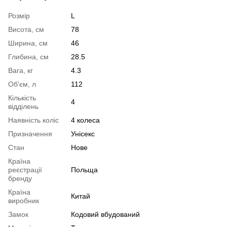
Розмір
L
Висота, см
78
Ширина, см
46
Глибина, см
28.5
Вага, кг
4.3
Об'єм, л
112
Кількість
4
відділень
Наявність коліс
4 колеса
Призначення
Унісекс
Стан
Нове
Країна
реєстрації
Польща
бренду
Країна
Китай
виробник
Замок
Кодовий вбудований