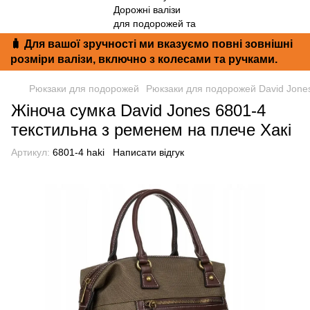
🧳 Для вашої зручності ми вказуємо повні зовнішні
розміри валізи, включно з колесами та ручками.
Рюкзаки для подорожей
Рюкзаки для подорожей David Jone
Жіноча сумка David Jones 6801-4
текстильна з ременем на плече Хакі
Артикул:
6801-4 haki
Написати відгук