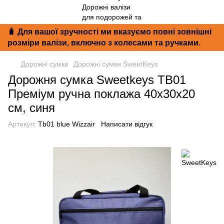
🧳 Для вашої зручності ми вказуємо повні зовнішні
розміри валізи, включно з колесами та ручками.
Дорожні сумки
Дорожні сумки SweetKeys
Дорожня сумка Sweetkeys TB01
Преміум ручна поклажа 40x30x20
см, синя
Артикул:
Tb01 blue Wizzair
Написати відгук