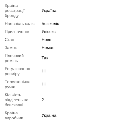
Країна
реєстрації
Україна
бренду
Наявність коліс
Без коліс
Призначення
Унісекс
Стан
Нове
Замок
Немає
Плечовий
Так
ремінь
Регулювання
Ні
розміру
Телескопічна
Ні
ручка
Кількість
відділень на
2
блискавці
Країна
Україна
виробник