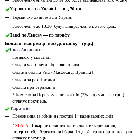
Замовлення оплачені до 14:30, будут відправлені того ж дня;
Укрпоштою по Україні — від 70 грн.
Термін 1-5 днів по всій Україні;
Замовлення до 13:30, будут відправлені в цей же день;
Таксі по Львову — по тарифу
Більше інформації про доставку - туць
)
Способи оплати:
Готівкою у магазині
Оплата частинами від mono, прива
Онлайн оплата Visa / Mastercard, Приват24
Оплата за реквізитами
Оплата при отриманні
*
Комісію за Перерахування коштів (2% від суми+ 20 грн.)
сплачує покупець.
Гарантія
Повернення та обмін на протязі 14 календарних днів;
*УВАГА!
Товар не повинен мати слідів використання,
потертостей, збережені всі бірки і т.д. Усі транспортні послуги
сплачує покупець