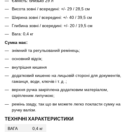
Ємність: близько 29 л
Висота зовні / всередині: +/- 29 / 28,5 см
Ширина зовні / всередині: +/- 40 / 39,5 см
Глибина зовні / всередині: +/- 20 / 19,5 см
Вага: 0,4 кг
Сумка має:
знімний та регульований ремінець;
основний відсік;
внутрішня кишеня
додатковий кишеню на лицьовій стороні для документів,
гаманця, води, ключів і т. д .;
верхня ручка закріплена додатковим матеріалом,
скріпленим липучкою;
ремінь ззаду, так що ви можете легко покласти сумку на
ручку валізи.
ТЕХНІЧНІ ХАРАКТЕРИСТИКИ
ВАГА
0,4 кг