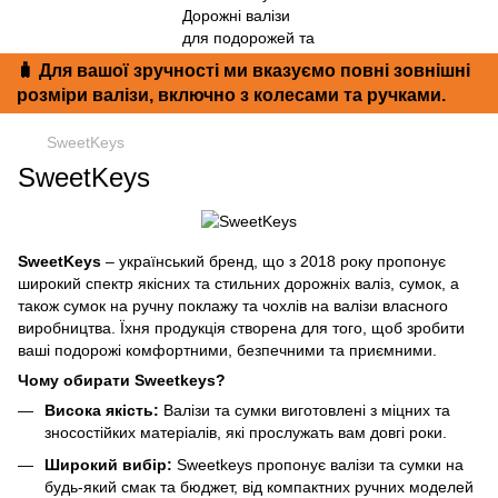
🧳 Для вашої зручності ми вказуємо повні зовнішні
розміри валізи, включно з колесами та ручками.
SweetKeys
SweetKeys
SweetKeys
– український бренд, що з 2018 року пропонує
широкий спектр якісних та стильних дорожніх валіз, сумок, а
також сумок на ручну поклажу та чохлів на валізи власного
виробництва.
Їхня продукція створена для того, щоб зробити
ваші подорожі комфортними, безпечними та приємними.
Чому обирати Sweetkeys?
Висока якість:
Валізи та сумки виготовлені з міцних та
зносостійких матеріалів, які прослужать вам довгі роки.
Широкий вибір:
Sweetkeys пропонує валізи та сумки на
будь-який смак та бюджет, від компактних ручних моделей