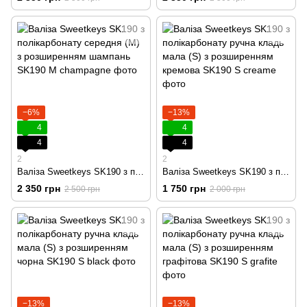
−6%
−13%
4
4
4
4
2
2
Валіза Sweetkeys SK190 з полікарбонату середня (M) з розширенням шампань
Валіза Sweetkeys SK190 з полікарбонату ручна кладь мала (S) з розширенням кремова
2 350 грн
1 750 грн
2 500 грн
2 000 грн
−13%
−13%