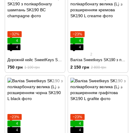
−32%
−23%
4
4
4
4
2
Дорожній кейс SweetKeys SK190 з полікарбонату шампань
Валіза Sweetkeys SK190 з полікарбонату велика (L) з розширенням кремова
750 грн
2 150 грн
1 100 грн
2 800 грн
−23%
−23%
4
4
4
4