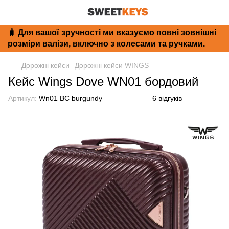
🧳 Для вашої зручності ми вказуємо повні зовнішні
розміри валізи, включно з колесами та ручками.
Дорожні кейси
Дорожні кейси WINGS
Кейс Wings Dove WN01 бордовий
Артикул:
Wn01 BC burgundy
6 відгуків