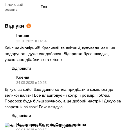
Плечовий
Так
ремінь
Відгуки
6
Іванна
23.10.2025 в 14:54
Кейс неймовірний! Красивий та якісний, купувала мамі на
подарунок - дуже сподобався. Відправка була швидка,
упаковано дбайливо та якісно.
Відповісти
Ксенія
24.05.2025 в 19:53
Дякую за кейс! Вже давно хотіла придбати в комплект до
великої валізи! Все влаштовує - і колір, і розмір, і об'єм.
Подорож буде більш зручною, а це добрий настрій! Дякую за
зворотній зв'язок! Рекомендую
Відповісти
Назаренко Євгенія Олександрівна
09.04.2025 в 23:17