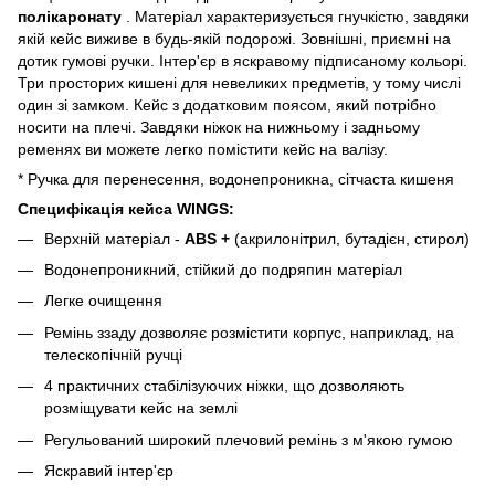
полікаронату
. Матеріал характеризується гнучкістю, завдяки
якій кейс виживе в будь-якій подорожі. Зовнішні, приємні на
дотик гумові ручки. Інтер'єр в яскравому підписаному кольорі.
Три просторих кишені для невеликих предметів, у тому числі
один зі замком. Кейс з додатковим поясом, який потрібно
носити на плечі. Завдяки ніжок на нижньому і задньому
ременях ви можете легко помістити кейс на валізу.
* Ручка для перенесення, водонепроникна, сітчаста кишеня
Специфікація кейса WINGS:
Верхній матеріал -
ABS +
(акрилонітрил, бутадієн, стирол)
Водонепроникний, стійкий до подряпин матеріал
Легке очищення
Ремінь ззаду дозволяє розмістити корпус, наприклад, на
телескопічній ручці
4 практичних стабілізуючих ніжки, що дозволяють
розміщувати кейс на землі
Регульований широкий плечовий ремінь з м'якою гумою
Яскравий інтер'єр