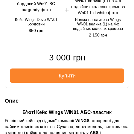
Кейс Wings Dove WN01
Валіза пластикова Wings
бордовий
WN01 велика (L) на 4-х
подвійних колесах кремова
850 грн
2 150 грн
3 000 грн
Купити
Опис
Б'юті Кейс Wings WIN01 АБС-пластик
Розкішний кейс від відомої компанії
WINGS,
створеної для
найвимогливіших клієнтів. Сучасна, легка модель, виготовлена
з міцного і стійкого до подряпин матеріалу
ABS і